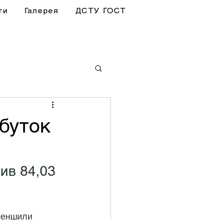
ги
Галерея
ДСТУ ГОСТ
обуток
ив 84,03 
зменшили 