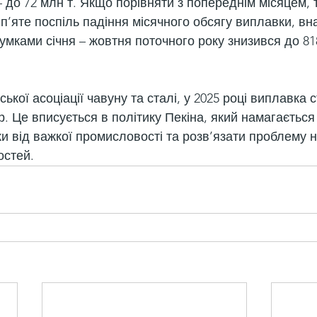
 до 72 млн т. Якщо порівняти з попереднім місяцем, 
п’яте поспіль падіння місячного обсягу виплавки, вна
сумками січня – жовтня поточного року знизився до 818
ької асоціації чавуну та сталі, у 2025 році виплавка с
р. Це вписується в політику Пекіна, який намагаєтьс
ки від важкої промисловості та розв’язати проблему
остей.