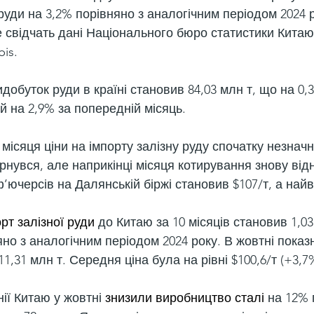
руди на 3,2% порівняно з аналогічним періодом 2024 р
е свідчать дані Національного бюро статистики Китаю 
bis.
добуток руди в країні становив 84,03 млн т, що на 0,
й на 2,9% за попередній місяць.
ісяця ціни на імпорту залізну руду спочатку незначн
рнувся, але наприкінці місяця котирування знову від
’ючерсів на Далянській біржі становив $107/т, а найв
рт залізної руди
 до Китаю за 10 місяців становив 1,03
но з аналогічним періодом 2024 року. В жовтні показ
11,31 млн т. Середня ціна була на рівні $100,6/т (+3,7%
ії Китаю у жовтні 
знизили виробництво сталі
 на 12% 