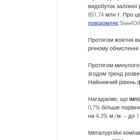
видобуток залізної 
851,74 млн т. Про ц
повідомляє
 SteelOr
Протягом жовтня ви
річному обчисленні 
Протягом минулого м
згодом тренд розве
Найнижчий рівень ф
Нагадаємо, що 
імпо
0,7% більше порівня
на 4,3% м./м. – до 1
Металургійні компан