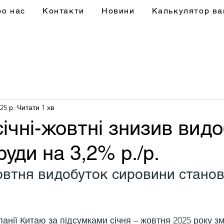
ро нас
Контакти
Новини
Калькулятор ва
25 р.
Читати 1 хв
січні-жовтні знизив вид
руди на 3,2% р./р.
втня видобуток сировини станов
панії Китаю за підсумками січня – жовтня 2025 року 