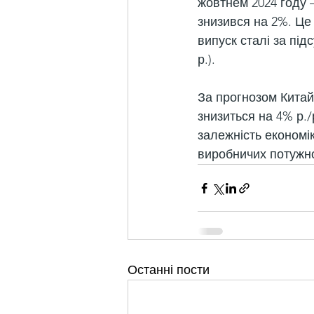
жовтнем 2024 году –
знизився на 2%. Це 
випуск сталі за під
р.).
За прогнозом Китайс
знизиться на 4% р./
залежність економі
виробничих потужн
Останні пости