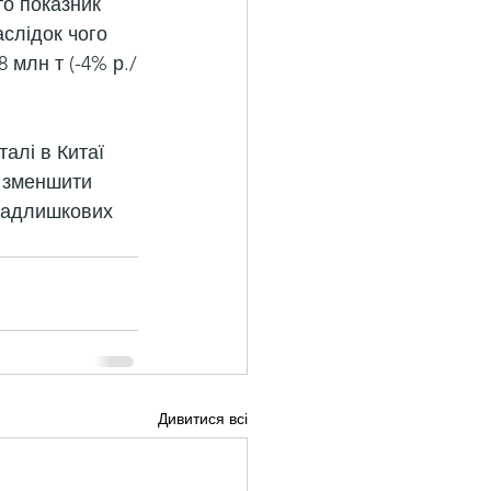
то показник 
слідок чого 
 млн т (-4% р./
талі в Китаї 
я зменшити 
 надлишкових 
Дивитися всі