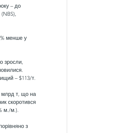
оку – до 
(NBS), 
3% менше у 
о зросли, 
новилися. 
ищий – $113/т.
 млрд т, що на 
ник скоротився 
 м./м.).
порівняно з 