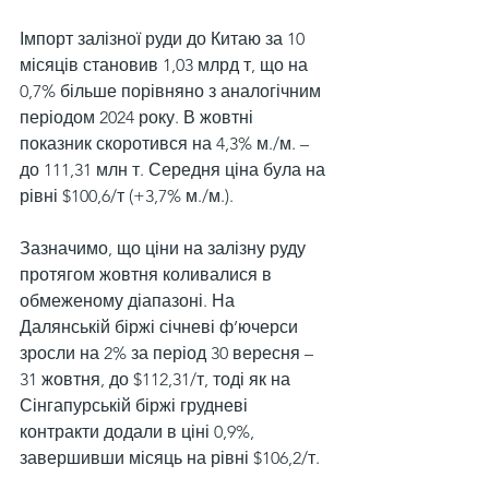
Імпорт залізної руди до Китаю за 10 
місяців становив 1,03 млрд т, що на 
0,7% більше порівняно з аналогічним 
періодом 2024 року. В жовтні 
показник скоротився на 4,3% м./м. – 
до 111,31 млн т. Середня ціна була на 
рівні $100,6/т (+3,7% м./м.).
Зазначимо, що ціни на залізну руду 
протягом жовтня коливалися в 
обмеженому діапазоні. На 
Далянській біржі січневі ф’ючерси 
зросли на 2% за період 30 вересня – 
31 жовтня, до $112,31/т, тоді як на 
Сінгапурській біржі грудневі 
контракти додали в ціні 0,9%, 
завершивши місяць на рівні $106,2/т.