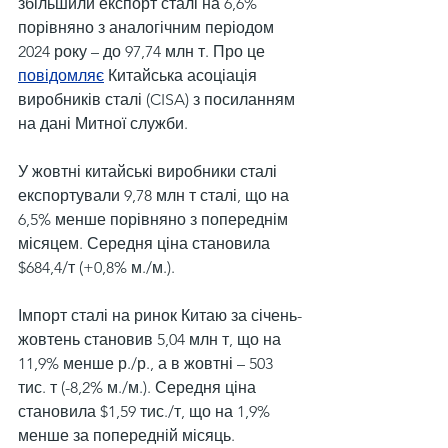
збільшили експорт сталі на 6,6% 
порівняно з аналогічним періодом 
2024 року – до 97,74 млн т. Про це 
повідомляє
 Китайська асоціація 
виробників сталі (CISA) з посиланням 
на дані Митної служби.
У жовтні китайські виробники сталі 
експортували 9,78 млн т сталі, що на 
6,5% менше порівняно з попереднім 
місяцем. Середня ціна становила 
$684,4/т (+0,8% м./м.).
Імпорт сталі на ринок Китаю за січень-
жовтень становив 5,04 млн т, що на 
11,9% менше р./р., а в жовтні – 503 
тис. т (-8,2% м./м.). Середня ціна 
становила $1,59 тис./т, що на 1,9% 
менше за попередній місяць.