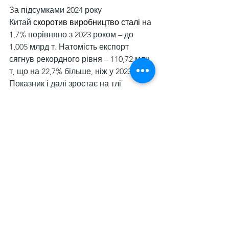
За підсумками 2024 року 
Китай 
скоротив виробництво сталі
 на 
1,7% порівняно з 2023 роком – до 
1,005 млрд т. Натомість експорт 
сягнув рекордного рівня – 110,72 млн 
т, що на 22,7% більше, ніж у 2023 році. 
Показник і далі зростає на тлі 
слабкого внутрішнього споживання. 
Імпорт становив 6,8 млн т, 
скоротившись на 10,5% р./р.
Дивитися всі
Останні пости