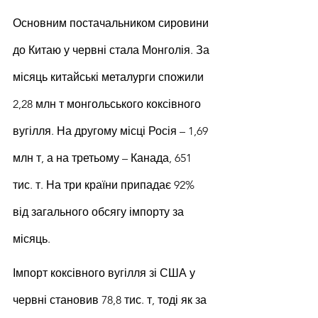
Основним постачальником сировини 
до Китаю у червні стала Монголія. За 
місяць китайські металурги спожили 
2,28 млн т монгольського коксівного 
вугілля. На другому місці Росія – 1,69 
млн т, а на третьому – Канада, 651 
тис. т. На три країни припадає 92% 
від загального обсягу імпорту за 
місяць.
Імпорт коксівного вугілля зі США у 
червні становив 78,8 тис. т, тоді як за 