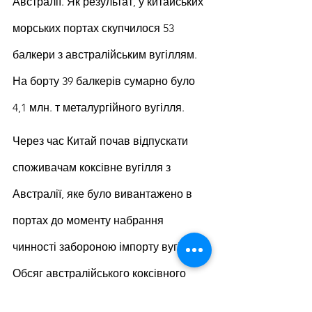
Австралії. Як результат, у китайських 
морських портах скупчилося 53 
балкери з австралійським вугіллям. 
На борту 39 балкерів сумарно було 
4,1 млн. т металургійного вугілля.
Через час Китай почав відпускати 
споживачам коксівне вугілля з 
Австралії, яке було вивантажено в 
портах до моменту набрання 
чинності забороною імпорту вугілля. 
Обсяг австралійського коксівного 
вугілля, що зберігається в китайських 