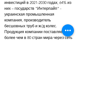
инвестиций в 2021-2030 годах, 64% из 
них – государств "Интерпайп" - 
украинская промышленная 
компания, производитель 
бесшовных труб и ж/д колес. 
Продукция компании поставляется 
более чем в 80 стран мира через сеть 
торговых офисов, размещенных на 
ключевых рынках СНГ, Ближнего 
Востока, Северной Америки и 
Европы. 
В 2019 году "Интерпайп" реализовал 
823 тыс. тонн готовой продукции, в 
том числе – 202 тыс. тонн ж/д 
продукции. Продажи ж/д продуктов 
осуществляются под брендом KLW. В 
"Интерпайпе" работают 11 тыс. 
сотрудников. В 2019 году компания 