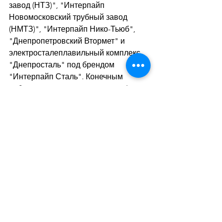
завод (НТЗ)", "Интерпайп 
Новомосковский трубный завод 
(НМТЗ)", "Интерпайп Нико-Тьюб", 
"Днепропетровский Втормет" и 
электросталеплавильный комплекс 
"Днепросталь" под брендом 
"Интерпайп Сталь". Конечным 
собственником Interpipe Limited 
является украинский бизнесмен 
Виктор Пинчук и члены его семьи.
Дивитися всі
Останні пости