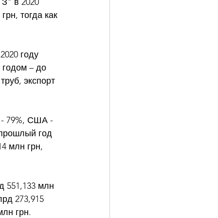
З" в 2020 
рн, тогда как 
2020 году 
годом – до 
труб, экспорт 
- 79%, США - 
 прошлый год 
4 млн грн, 
д 551,133 млн 
рд 273,915 
лн грн. 