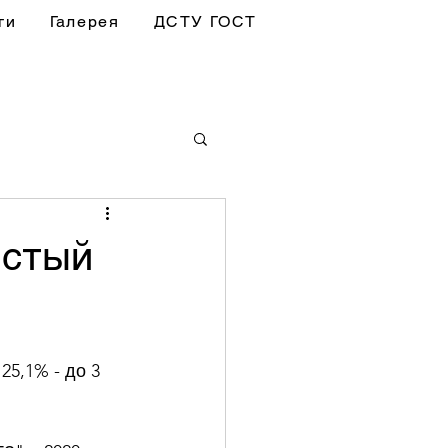
ги
Галерея
ДСТУ ГОСТ
истый
5,1% - до 3 