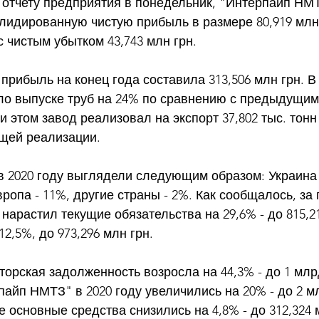
отчету предприятия в понедельник, "Интерпайп НМТ
лидированную чистую прибыль в размере 80,919 млн г
с чистым убытком 43,743 млн грн. 
рибыль на конец года составила 313,506 млн грн. В 
ло выпуске труб на 24% по сравнению с предыдущим 
ри этом завод реализовал на экспорт 37,802 тыс. тонн 
щей реализации. 
 2020 году выглядели следующим образом: Украина 
Европа - 11%, другие страны - 2%. Как сообщалось, за
арастил текущие обязательства на 29,6% - до 815,21
2,5%, до 973,296 млн грн. 
торская задолженность возросла на 44,3% - до 1 млр
пайп НМТЗ" в 2020 году увеличились на 20% - до 2 мл
е основные средства снизились на 4,8% - до 312,324 м