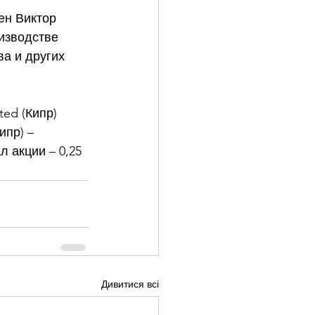
ен Виктор 
изводстве 
а и других 
ed (Кипр) 
ипр) – 
 акции – 0,25 
Дивитися всі