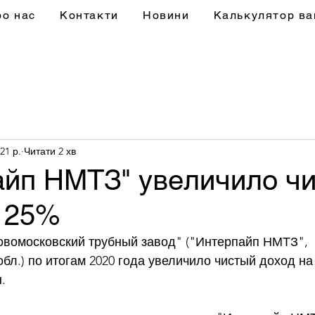
ро нас
Контакти
Новини
Калькулятор ва
21 р.
Читати 2 хв
айп НМТЗ" увеличило ч
а 25%
вомосковский трубный завод" ("Интерпайп НМТЗ", 
бл.) по итогам 2020 года увеличило чистый доход на 2
. 