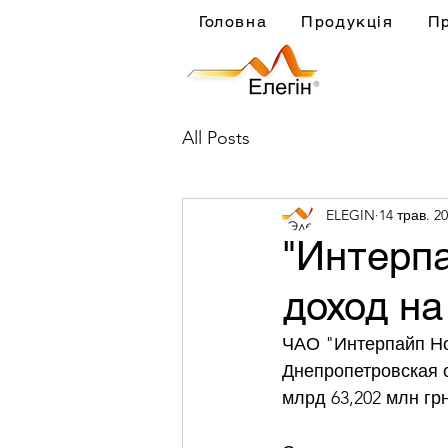
Головна
Продукція
П
All Posts
ELEGIN
14 трав. 20
"Интерп
доход н
ЧАО "Интерпайп Но
Днепропетровская о
млрд 63,202 млн грн