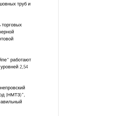
шовных труб и 
 торговых 
верной 
отовой 
йпе" работают 
уровней 2,54 
непровский 
од (НМТЗ)", 
лавильный 