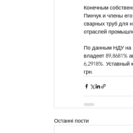
Конечным собственн
Пинчук и члены ег
сварных труб для н
отраслей промышле
По данным НДУ на ч
владеет 89,8681% ак
6,2918%. Уставный 
грн.
Останні пости