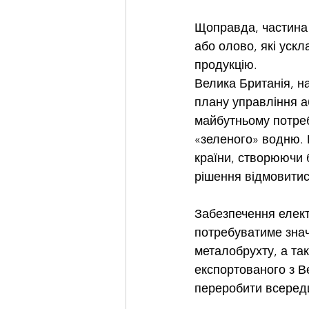
Щоправда, частина 
або олово, які уск
продукцію.
Велика Британія, н
плану управління а
майбутньому потреб
«зеленого» водню. 
країни, створюючи 
рішення відмовитися
Забезпечення елект
потребуватиме значн
металобрухту, а та
експортованого з В
переробити всередин