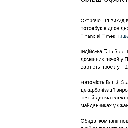
Скорочення викидів
потребує відповідно
Financial Times 
пиш
Індійська Tata Stee
доменних печей у П
вартість проєкту – 
Натомість British S
декарбонізації вир
печей двома електр
майданчиках у Скант
Обидві компанії пок