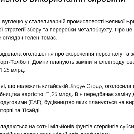
 вуглецю у сталеливарній промисловості Великої Бри
ї стратегії збору та переробки металобрухту. Про це 
е
 оглядач Гелен Томас.
l відклала оголошення про скорочення персоналу та з
орт-Толботі. Домни планують замінити електродугово
£1,25 млрд.
teel, що належить китайській Jingye Group, оголосила 
обництва вартістю £1,25 млрд. Він передбачає заміну
одуговими (EAF), будівництво яких планується на ви
орпі та Тісайді.
ладаються на сотні мільйонів фунтів стерлінгів субсид