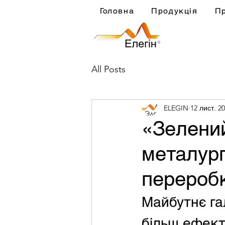
Головна
Продукція
П
All Posts
ELEGIN
12 лист. 20
«Зелений
металургі
переробк
Майбутнє га
більш ефект