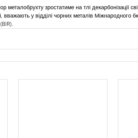
р металобрухту зростатиме на тлі декарбонізації сві
і, вважають у відділі чорних металів Міжнародного б
(BIR).