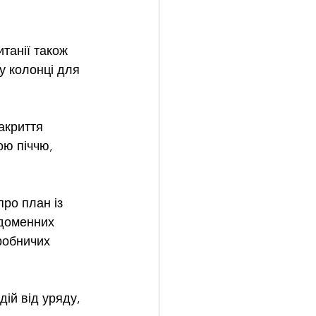
танії також 
у колонці для 
акриття 
ю піччю, 
про план із 
 доменних 
робничих 
ій від уряду, 