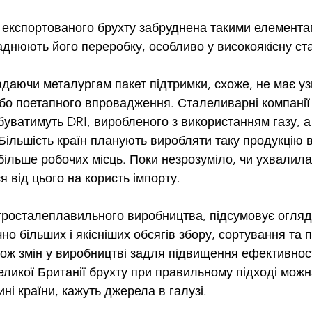
експортованого брухту забруднена такими елементам
ладнюють його переробку, особливо у високоякісну ст
адаючи металургам пакет підтримки, схоже, не має у
бо поетапного впровадження. Сталеливарні компанії
уватимуть DRI, виробленого з використанням газу, а 
Більшість країн планують виробляти таку продукцію 
більше робочих місць. Поки незрозуміло, чи ухвалила
 від цього на користь імпорту.
росталеплавильного виробництва, підсумовує огляд
о більших і якісніших обсягів збору, сортування та 
кож змін у виробництві задля підвищення ефективност
еликої Британії брухту при правильному підході можн
і країни, кажуть джерела в галузі.