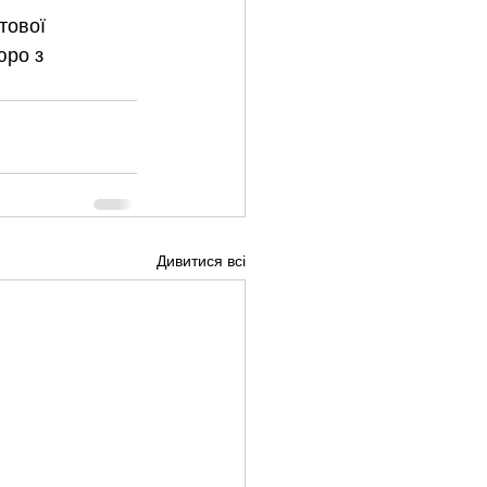
тової 
юро з 
Дивитися всі