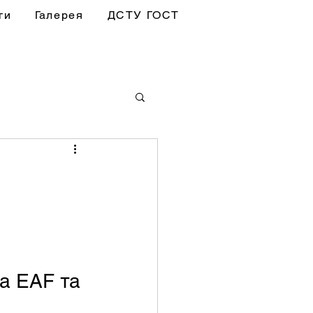
ги
Галерея
ДСТУ ГОСТ
а EAF та 