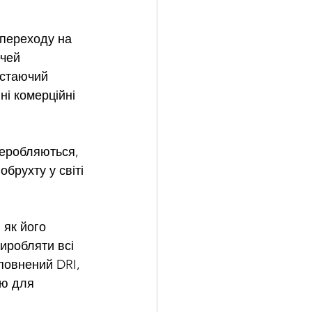
 переходу на 
чей 
остаючий 
ні комерційні 
реробляються, 
брухту у світі 
 як його 
иробляти всі 
повнений DRI, 
ію для 