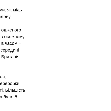
и, як мідь 
алеву 
згодженого 
 в осяжному 
із часом – 
всередині 
 Британія 
ач, 
переробки 
і. Більшість 
а було б 