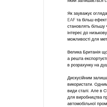
який залишається с
Як зауважує огляда
EAF та більш ефект
становлять більшу ч
інтерес до низькову
можливості для мет
Велика Британія щор
а решта експортуєт
в розрахунку на ду
Дискусійним залишає
використати. Одним 
види сталі. Але в С
для виробництва пр
автомобільної пром