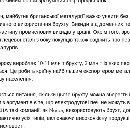
покійним попри зрозумілий опір профспілок.
ч, майбутнє британської металургії важко уявити без
ивного використання брухту. Викиди від доменних пе
астину промислових викидів у країні. Окрім того, зр
глецевої сталі з боку покупців також свідчить про пев
алургів.
оку виробляє 10-11 млн т брухту, 3 млн т із яких пе
ься. Це робить країну найбільшим експортером метало
шу населення.
ться питання, скільки цього брухту можна зберегти і
з аргументів є те, що електродугові печі не можуть в
ША такі компанії, як Nucor, використовують брухт, до
актично усіх типів, включаючи високоякісну продукц
исловості.