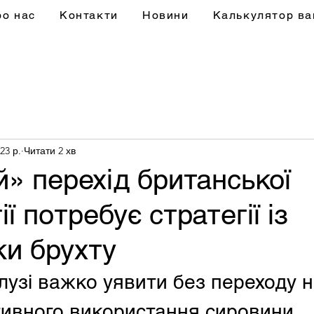
ро нас
Контакти
Новини
Калькулятор ва
23 р.
Читати 2 хв
» перехід британської
ї потребує стратегії із
и брухту
лузі важко уявити без переходу н
ивного використання сировини