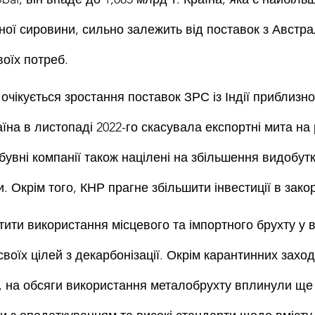
ої сировини, сильно залежить від поставок з Австралі
оїх потреб.
очікується зростання поставок ЗРС із Індії приблизно
раїна в листопаді 2022-го скасувала експортні мита на 
бувні компанії також націлені на збільшення видобутк
и. Окрім того, КНР прагне збільшити інвестиції в зако
тити використання місцевого та імпортного брухту у 
своїх цілей з декарбонізації. Окрім карантинних заході
, на обсяги використання металобрухту вплинули ще 