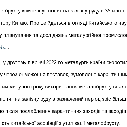
 брухту компенсує попит на залізну руду в 35 млн т 
тору Китаю. Про це йдеться в огляді Китайського нау
у планування та досліджень металургійної промислово
bal
.
 у другому півріччі 2022-го металурги країни скороти
у через обмеження поставок, зумовлене карантинни
ами минулого року використання металобрухту впало
попит на залізну руду в зазначений період зріс більш 
 що після послаблення карантинних заходів та заході
сть Китайської асоціації з утилізації металобрухту.