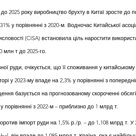
 до 2025 року виробництво брухту в Китаї зросте до п
31% у порівнянні з 2020-м. Водночас Китайської асоціа
исловості (CISA) встановила ціль наростити використ
 млн т до 2025-го.
ної руди, очікується, що її споживання у китайському
орі у 2023-му впаде на 2,3% у порівнянні з попередні
щення базується на прогнозованому скороченні обсяг
 у порівнянні з 2022-м – приблизно до 1 млрд т.
оротив імпорт руди на 1,5% р./р. – до 1,108 млрд т. У 
al, він впаде до 1,085 млрд т. Країна, яка є найбільши