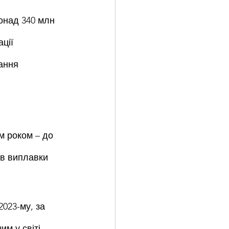
онад 340 млн 
ції 
ання 
 
м роком – до 
ів виплавки 
2023-му, за 
м у світі 