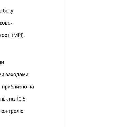
з боку 
ково-
сті (MPI), 
ли 
ми заходами. 
 приблизно на 
ніж на 10,5 
в контролю 