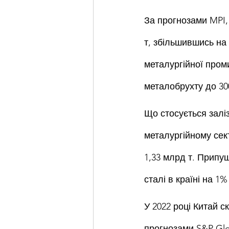
За прогнозами MPI,
т, збільшившись на 
металургійної пром
металобрухту до 300
Що стосується заліз
металургійному сект
1,33 млрд т. Припу
сталі в країні на 1%
У 2022 році Китай ск
прогнозами S&P Glob