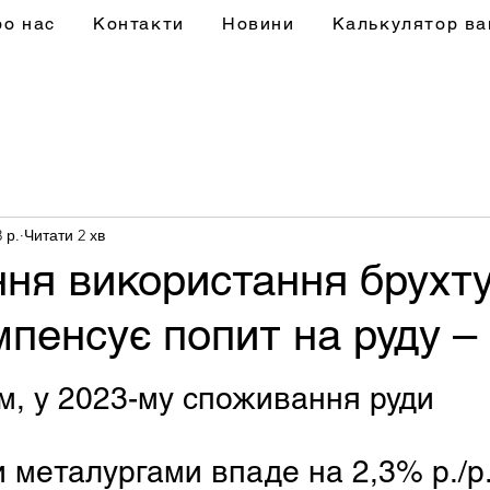
ро нас
Контакти
Новини
Калькулятор ва
 р.
Читати 2 хв
ня використання брухту
мпенсує попит на руду –
м, у 2023-му споживання руди 
 металургами впаде на 2,3% р./р