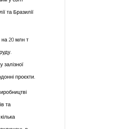
ї та Бразилії 
 на 20 млн т 
руду. 
у залізної 
рдонні проєкти.
виробництві 
в та 
кілька 