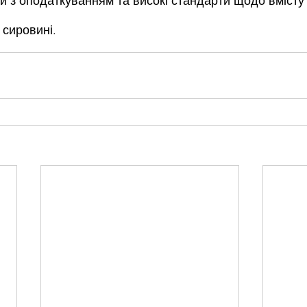
и з оподаткуванням та високі стандарти щодо вмісту
 сировині.