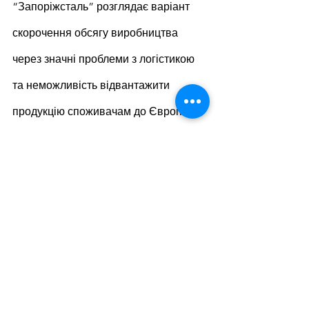
“Запоріжсталь” розглядає варіант 
скорочення обсягу виробництва 
через значні проблеми з логістикою 
та неможливість відвантажити 
продукцію споживачам до Європи.
За підсумками 2021 року 
«Запоріжсталь» наростила випуск 
чавуну на 0,1% в порівнянні з 2020 
роком – до 4,5 млн т. Виплавка сталі 
знизилася на 0,1% – до 3,8 млн т, а 
виробництво прокату залишилося на 
рівні попереднього року – 3,2 млн т. У 