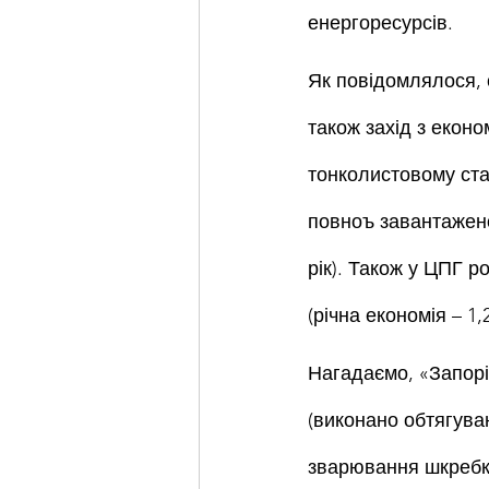
енергоресурсів.
Як повідомлялося, 
також захід з еконо
тонколистовому стан
повноъ завантаженос
рік). Також у ЦПГ 
(річна економія – 1,
Нагадаємо, «Запорі
(виконано обтягуван
зварювання шкребкі