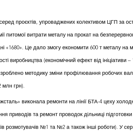
серед проєктів, упроваджених колективом ЦГП за оста
мії питомої витрати металу на прокат на безперервно
і «1680». Це дало змогу економити 600 т металу на м
ті виробництва (економічний ефект від ініціативи – 
розроблено методику зміни профілювання робочих валкі
2 млн грн).
жсталь» виконала ремонти на лінії БТА-4 цеху холодн
ня приводів та ремонт проводок дільниці підготовки 
в розмотувачів №1 та №2 а також інші роботи). У сер