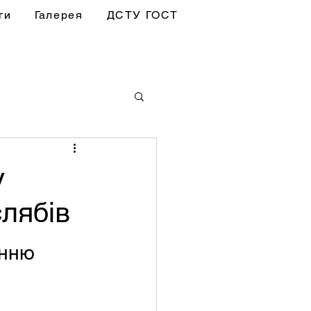
ги
Галерея
ДСТУ ГОСТ
у
слябів
нню 