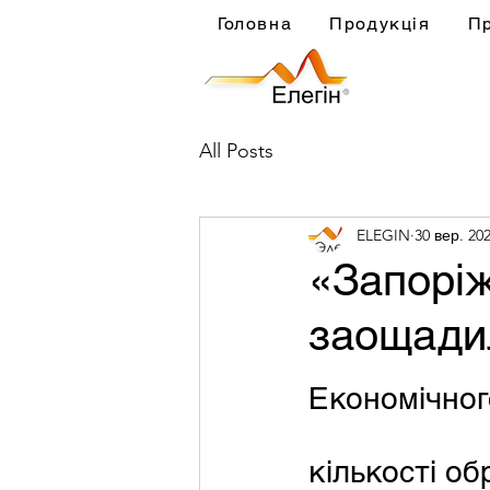
Головна
Продукція
П
All Posts
ELEGIN
30 вер. 202
«Запоріж
заощадил
Економічног
кількості об