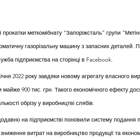
ї прокатки меткомібнату “Запоріжсталь” групи “Метін
оматичну газорізальну машину з запасних деталей. П
лужба підприємства на сторінці в Facebook.
січня 2022 року завдяки новому агрегату власного ви
 майже 900 тис. грн. Такого економічного ефекту дос
лькості обрізу у виробництві слябів.
одавно на підприємстві поновили систему подання п
 зниження витрат на виробництво продукції та економі