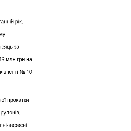
нній рік, 
му 
ісяць за 
19 млн грн на 
в кліті № 10 
ої прокатки 
рулонів, 
пні-вересні 