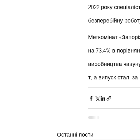
2022 року спеціаліс
безперебійну робот
Меткомінат «Запорі
на 73,4% в порівнянн
виробництва чавуну 
т, а випуск сталі за
Останні пости