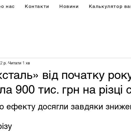
ро нас
Контакти
Новини
Калькулятор ва
2 р.
Читати 1 хв
сталь» від початку рок
а 900 тис. грн на різці 
о ефекту досягли завдяки зниже
різу