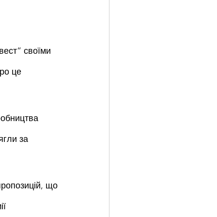
вест” своїми 
ро це 
робництва 
ягли за 
ропозицій, що 
ї 