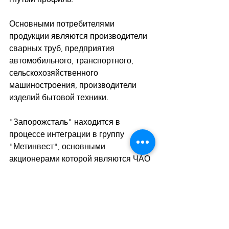
Основными потребителями 
продукции являются производители 
сварных труб, предприятия 
автомобильного, транспортного, 
сельскохозяйственного 
машиностроения, производители 
изделий бытовой техники. 
"Запорожсталь" находится в 
процессе интеграции в группу 
"Метинвест", основными 
акционерами которой являются ЧАО 
"Систем Кэпитал Менеджмент" 
(71,24%) и группа компаний "Смарт-
холдинг" (23,76%). ООО "Метинвест 
Холдинг" - управляющая компания 
группы "Метинвест".