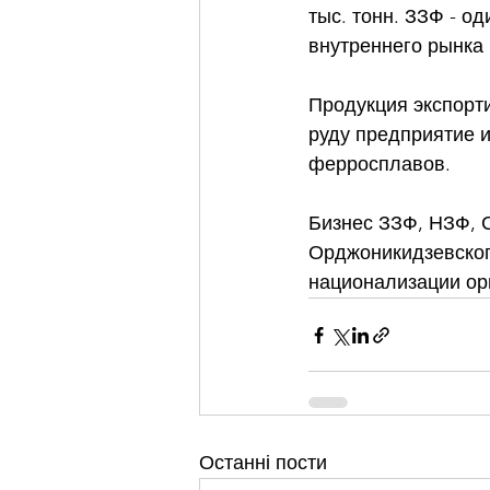
тыс. тонн. ЗЗФ - о
внутреннего рынка 
Продукция экспорт
руду предприятие и
ферросплавов. 
Бизнес ЗЗФ, НЗФ, С
Орджоникидзевског
национализации ор
Останні пости