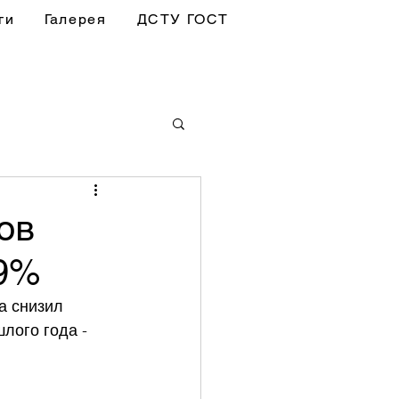
ги
Галерея
ДСТУ ГОСТ
ов
,9%
а снизил 
лого года - 