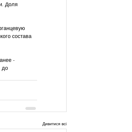
и. Доля 
рганцевую 
кого состава 
анее - 
 до 
Дивитися всі