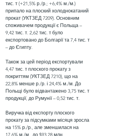
тис. т (+21,5% р./р.; +6,4% м./м.) 
припало на плоский холоднокатаний 
прокат (УКТЗЕД 7209). Основним 
споживачем продукції є Польща – 
9,42 тис. т. 2,62 тис. т було 
експортовано до Болгарії та 7,4 тис. т 
– до Єгипту.
Також за цей період експортували 
4,47 тис. т плоского прокату з 
покриттям (УКТЗЕД 7210), що на 
22,8% менше р./р. і 24,4% м./м. До 
Польщі було відвантажено 3,75 тис. т 
продукції, до Румунії – 0,52 тис. т.
Виручка від експорту плоского 
прокату за підсумками місяця зросла 
на 15% р./р., але зменшилася на 
17,6% м./м., до $93,28 млн.