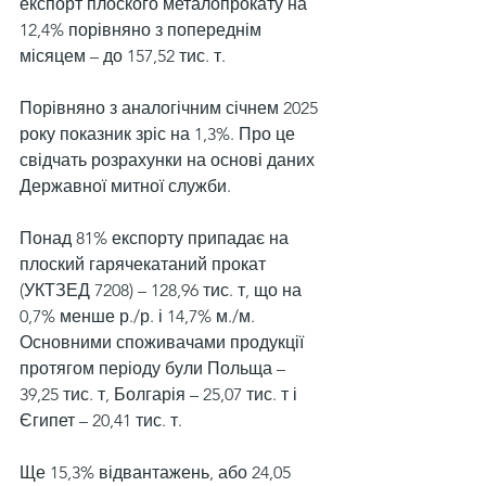
експорт плоского металопрокату на 
12,4% порівняно з попереднім 
місяцем – до 157,52 тис. т. 
Порівняно з аналогічним січнем 2025 
року показник зріс на 1,3%. Про це 
свідчать розрахунки на основі даних 
Державної митної служби.
Понад 81% експорту припадає на 
плоский гарячекатаний прокат 
(УКТЗЕД 7208) – 128,96 тис. т, що на 
0,7% менше р./р. і 14,7% м./м. 
Основними споживачами продукції 
протягом періоду були Польща – 
39,25 тис. т, Болгарія – 25,07 тис. т і 
Єгипет – 20,41 тис. т.
Ще 15,3% відвантажень, або 24,05 