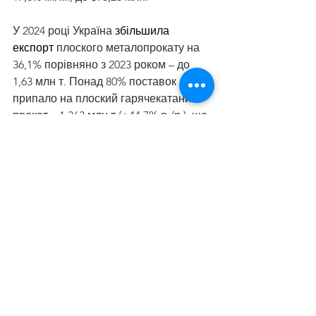
У 2024 році Україна 
збільшила 
експорт
 плоского металопрокату на 
36,1% порівняно з 2023 роком – до 
1,63 млн т. Понад 80% поставок 
припало на плоский гарячекатаний 
прокат – 1,363 млн т (+44,7% р./р.), ще 
12%, або 201,71 тис. т (+0,7% р./р.) – 
на плоский холоднокатаний прокат.
Дивитися всі
Останні пости