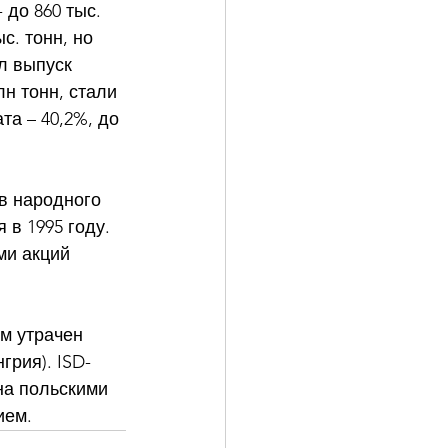
до 860 тыс. 
с. тонн, но 
л выпуск 
н тонн, стали 
та – 40,2%, до 
в народного 
в 1995 году. 
и акций 
м утрачен 
грия). ISD-
на польскими 
ием.