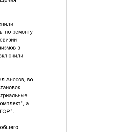
ащения 
енили 
ы по ремонту 
евизии 
низмов в 
 включили 
л Аносов, во 
тановок. 
стриальные 
омплект", а 
ГОР". 
 общего 