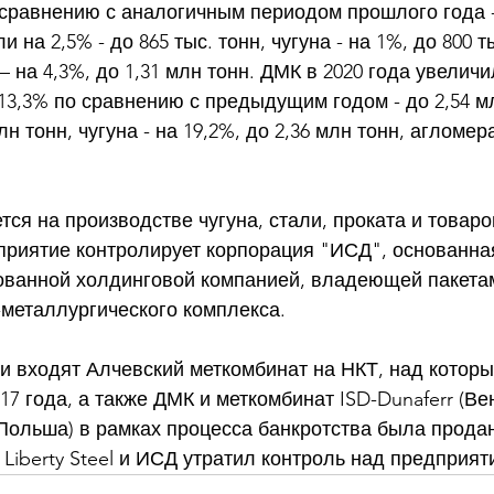
 сравнению с аналогичным периодом прошлого года - 
 на 2,5% - до 865 тыс. тонн, чугуна - на 1%, до 800 ты
– на 4,3%, до 1,31 млн тонн. ДМК в 2020 года увеличи
13,3% по сравнению с предыдущим годом - до 2,54 мл
лн тонн, чугуна - на 19,2%, до 2,36 млн тонн, агломера
ся на производстве чугуна, стали, проката и товаро
риятие контролирует корпорация "ИСД", основанная 
ованной холдинговой компанией, владеющей пакетам
металлургического комплекса. 
и входят Алчевский меткомбинат на НКТ, над которы
17 года, а также ДМК и меткомбинат ISD-Dunaferr (Вен
Польша) в рамках процесса банкротства была прода
Liberty Steel и ИСД утратил контроль над предприят