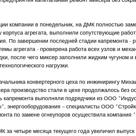
 предприятия капитальный ремонт миксера без сокр
ии компании в понедельник, на ДМК полностью зам
у корпуса агрегата, выполнили сопутствующие работ
ия. По завершении последней стадии капремонта - р
емы агрегата - проверена работа всех узлов и меха
ки, после чего миксер заполнили жидким чугуном и
технологического нагрузки. 
ачальника конвертерного цеха по инжинирингу Михаи
ера производство стали в цехе продолжалось без ос
ь капремонта выполняли подрядчики из ООО "Инду
ы", энергооборудования – специалисты ООО "Стройк
монта по замене огнеупоров осуществила компания "
К за четыре месяца текущего года увеличил выпуск