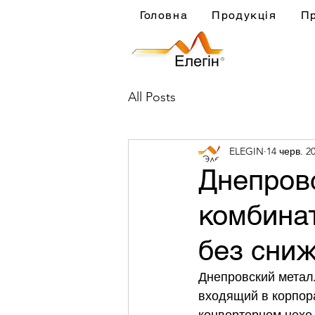
Головна
Продукція
П
All Posts
ELEGIN
14 черв. 20
Днепров
комбина
без сни
Днепровский металл
входящий в корпор