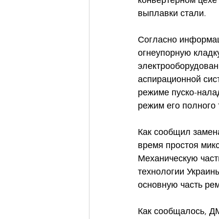
конвертерном цехе
выплавки стали. 
Согласно информац
огнеупорную кладк
электрооборудован
аспирационной сист
режиме пуско-налад
режим его полного 
Как сообщил замен
время простоя микс
Механическую част
технологии Украин
основную часть ре
Как сообщалось, ДМ