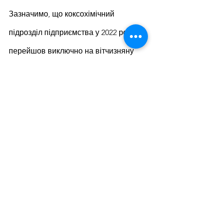
Зазначимо, що коксохімічний 
підрозділ підприємства у 2022 році 
перейшов виключно на вітчизняну 
вугільну сировину та виготовляє 
продукцію в основному для 
феросплавних заводів України. Крім 
того, у березні 2023 року 
підприємство відновило 
виробництво металургійного коксу.
Дніпровський металургійний завод – 
металургійне підприємство повного 