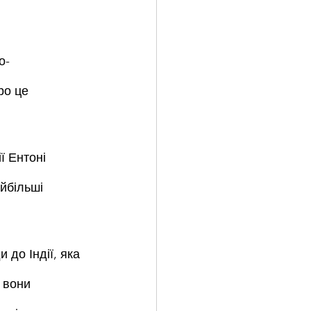
о-
ро це 
ї Ентоні 
йбільші 
 до Індії, яка 
 вони 