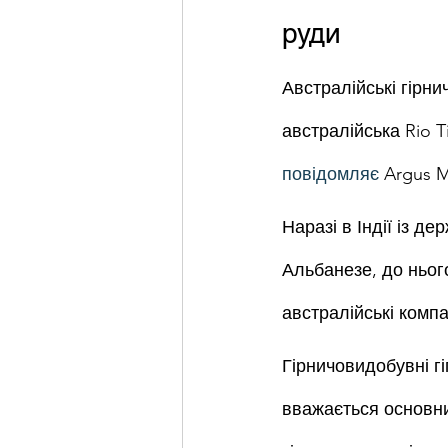
руди
Австралійські гірни
австралійська Rio T
повідомляє
 Argus M
Наразі в Індії із д
Альбанезе, до нього
австралійські компа
Гірничовидобувні гі
вважається основни