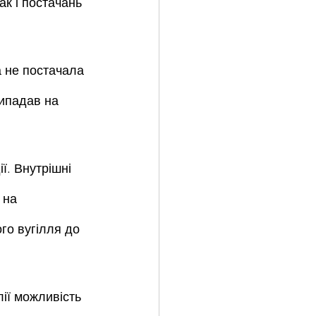
ак і постачань 
а не постачала 
рипадав на 
ї. Внутрішні 
 на 
го вугілля до 
ії можливість 