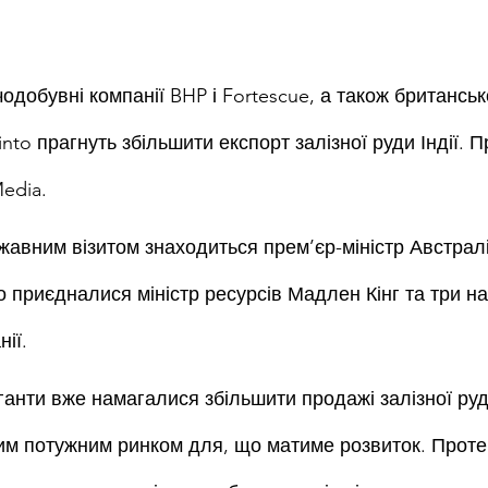
чодобувні компанії BHP і Fortescue, а також британськ
into прагнуть збільшити експорт залізної руди Індії. П
edia.
ержавним візитом знаходиться прем’єр-міністр Австралі
 приєдналися міністр ресурсів Мадлен Кінг та три на
нії.
ганти вже намагалися збільшити продажі залізної руди
м потужним ринком для, що матиме розвиток. Проте