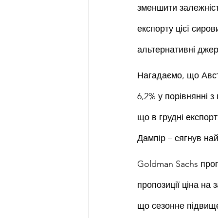
зменшити залежність
експорту цієї сиров
альтернативні джер
Нагадаємо, що Авст
6,2% у порівнянні з
що в грудні експорт
Дампір – сягнув най
Goldman Sachs прог
пропозиції ціна на 
що сезонне підвищен