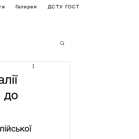
ги
Галерея
ДСТУ ГОСТ
лії
 до
лійської 