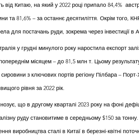
 від Китаю, на який у 2022 році припало 84,4%  авст
ини та 81,6% – за останнє десятиліття. Окрім того, КН
ела для постачань руди, зокрема через інвестиції в 
ралія у грудні минулого року наростила експорт заліз
 попереднім місяцем – до 81,5 млн т. Цьому результат
 сировини з ключових портів регіону Пілбара – Порт-
вищого рівня за 2022 рік.
нозує, що в другому кварталі 2023 року на фоні дефі
залізну руду становитиме в середньому $150 за тонну. 
ня виробництва сталі в Китаї в березні-квітні поточ