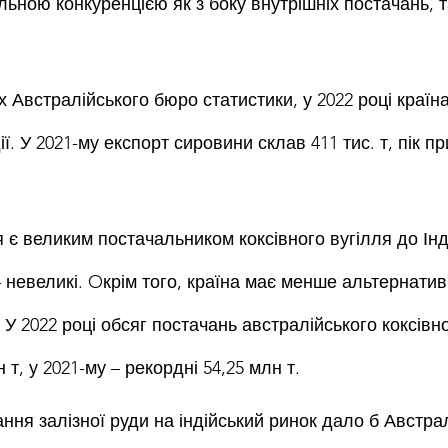
льною конкуренцією як з боку внутрішніх постачань, т
 Австралійського бюро статистики, у 2022 році країн
ії. У 2021-му експорт сировини склав 411 тис. т, пік п
є великим постачальником коксівного вугілля до Інді
 невеликі. Oкрім того, країна має менше альтернатив
У 2022 році обсяг постачань австралійського коксівно
н т, у 2021-му – рекордні 54,25 млн т.
ння залізної руди на індійський ринок дало б Австрал