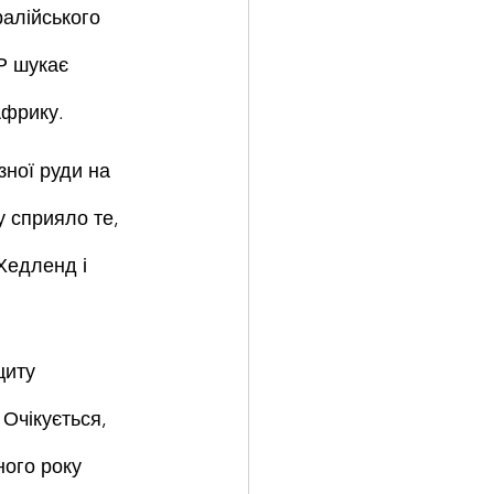
ралійського 
Р шукає 
Африку.
ної руди на 
у сприяло те, 
Хедленд і 
циту 
Очікується, 
ного року 