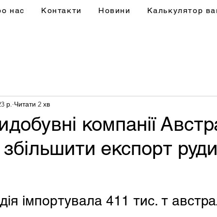
ро нас
Контакти
Новини
Калькулятор ва
3 р.
Читати 2 хв
идобувні компанії Австра
 збільшити експорт руди
дія імпортувала 411 тис. т австра