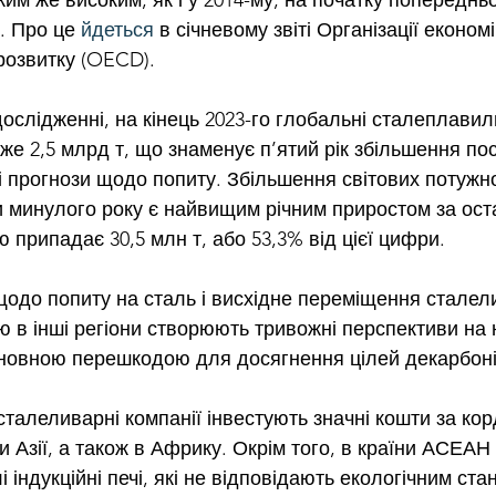
им же високим, як і у 2014-му, на початку попередньо
. Про це 
йдеться
 в січневому звіті Організації економ
 розвитку (OECD).
ослідженні, на кінець 2023-го глобальні сталеплавиль
е 2,5 млрд т, що знаменує п’ятий рік збільшення посп
 прогнози щодо попиту. Збільшення світових потужно
и минулого року є найвищим річним приростом за ост
ю припадає 30,5 млн т, або 53,3% від цієї цифри.
одо попиту на сталь і висхідне переміщення сталел
ю в інші регіони створюють тривожні перспективи на 
сновною перешкодою для досягнення цілей декарбоніза
сталеливарні компанії інвестують значні кошти за кор
 Азії, а також в Африку. Окрім того, в країни АСЕАН 
і індукційні печі, які не відповідають екологічним ста