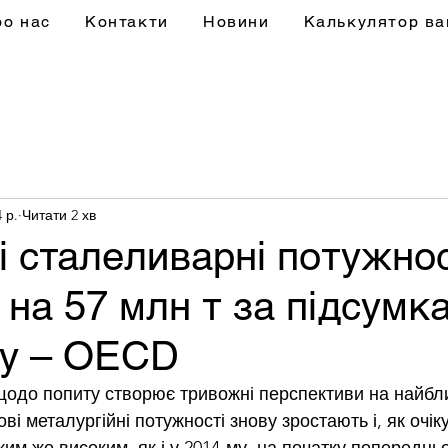
ро нас
Контакти
Новини
Калькулятор ва
4 р.
Читати 2 хв
і сталеливарні потужнос
 на 57 млн т за підсумк
ку – OECD
одо попиту створює тривожні перспективи на найбл
і металургійні потужності знову зростають і, як очіку