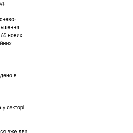
ад.
иснево-
льшення 
 65 нових 
ійних 
 
дено в 
у секторі 
ься вже два 