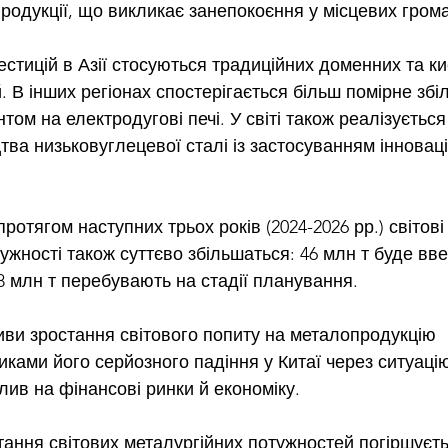
продукції, що викликає занепокоєння у місцевих гром
естицій в Азії стосуються традиційних доменних та к
. В інших регіонах спостерігається більш помірне збі
том на електродугові печі. У світі також реалізується
тва низьковуглецевої сталі із застосуванням інновац
ротягом наступних трьох років (2024-2026 рр.) світові
ужності також суттєво збільшаться: 46 млн т буде вве
8 млн т перебувають на стадії планування.
ви зростання світового попиту на металопродукцію 
ками його серйозного падіння у Китаї через ситуацію 
плив на фінансові ринки й економіку.
тання світових металургійних потужностей погіршуєт