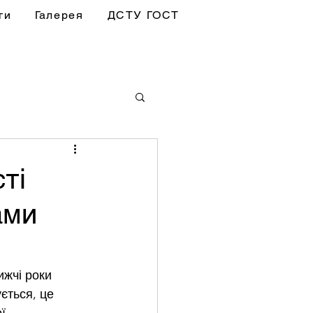
ги
Галерея
ДСТУ ГОСТ
ті
ами
ижчі роки
ється, це 