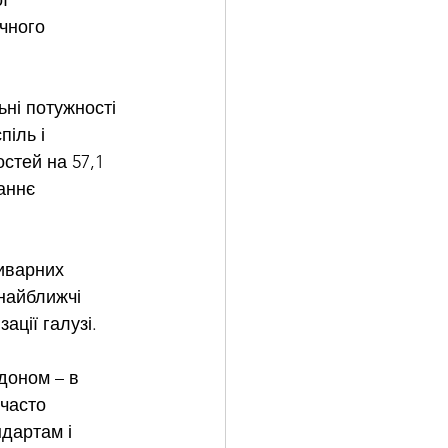
ї 
ічного 
ні потужності 
іль і 
стей на 57,1 
аннє 
иварних 
найближчі 
ції галузі.
доном – в 
часто 
ндартам і 