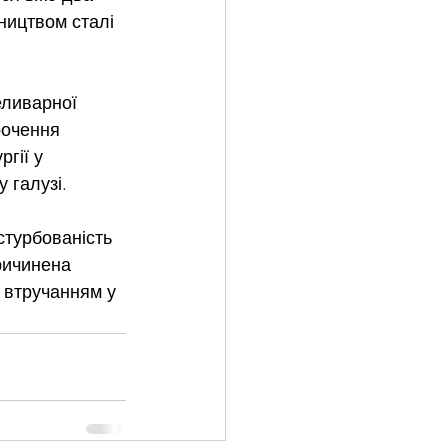
ництвом сталі 
еливарної 
рочення 
гії у 
 галузі.
стурбованість 
ричинена 
 втручанням у 