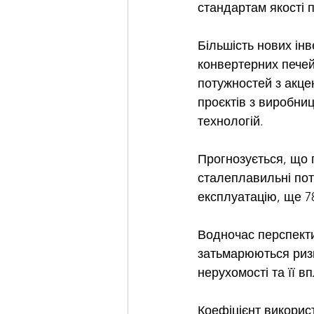
стандартам якості 
Більшість нових інв
конвертерних печей
потужностей з акцен
проєктів з виробниц
технологій.
Прогнозується, що п
сталеплавильні пот
експлуатацію, ще 7
Водночас перспекти
затьмарюються ризи
нерухомості та її в
Коефіцієнт викорис