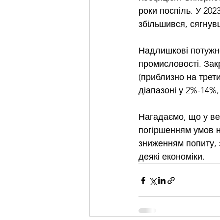
роки поспіль. У 20
збільшився, сягнувш
Надлишкові потужно
промисловості. Закр
(приблизно на трети
діапазоні у 2%-14%,
Нагадаємо, що у ве
погіршенням умов н
зниженням попиту,
деякі економіки.