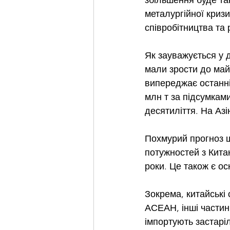
збільшення буде так
металургійної кризи
співробітництва та
Як зауважується у д
мали зрости до майж
випереджає останні
млн т за підсумкам
десятиліття. На Азі
Похмурий прогноз щ
потужностей з Кита
роки. Це також є о
Зокрема, китайські 
АСЕАН, інші частини
імпортують застаріл