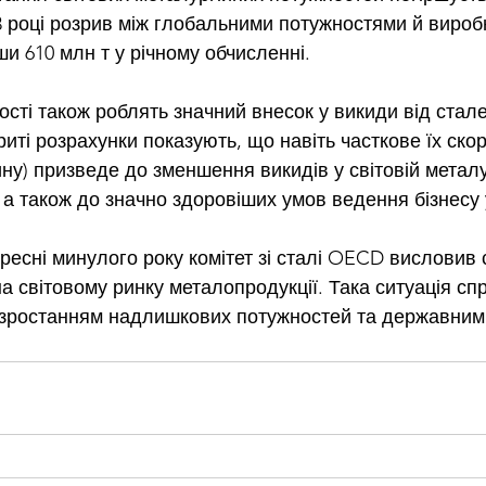
23 році розрив між глобальними потужностями й вироб
и 610 млн т у річному обчисленні.
сті також роблять значний внесок у викиди від стал
иті розрахунки показують, що навіть часткове їх ско
ну) призведе до зменшення викидів у світовій металур
 а також до значно здоровіших умов ведення бізнесу у
ресні минулого року комітет зі сталі OECD висловив 
а світовому ринку металопродукції. Така ситуація сп
 зростанням надлишкових потужностей та державним