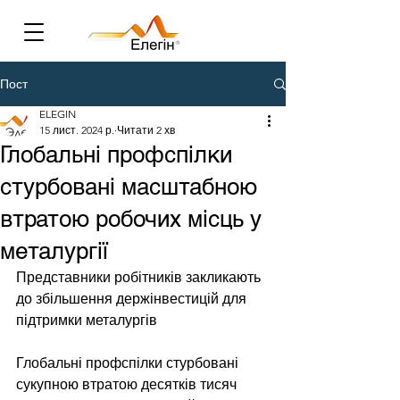
Пост
ELEGIN
15 лист. 2024 р.
Читати 2 хв
Глобальні профспілки
стурбовані масштабною
втратою робочих місць у
металургії
Представники робітників закликають 
до збільшення держінвестицій для 
підтримки металургів
Глобальні профспілки стурбовані 
сукупною втратою десятків тисяч 