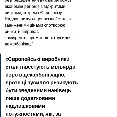
безпрецедентний виклик загрожує 
економіці регіонів з відкритими 
ринками, зокрема Євросоюзу. 
Надлишок вуглецевоємної сталі за 
заниженими цінами спотворює 
ринки, й підриває 
конкурентоспроможність і зусилля з 
декарбонізації.
«Європейські виробники 
сталі інвестують мільярди 
євро в декарбонізацію, 
проте ці зусилля ризикують 
бути зведеними нанівець 
лише додатковими 
надлишковими 
потужностями, які, за 