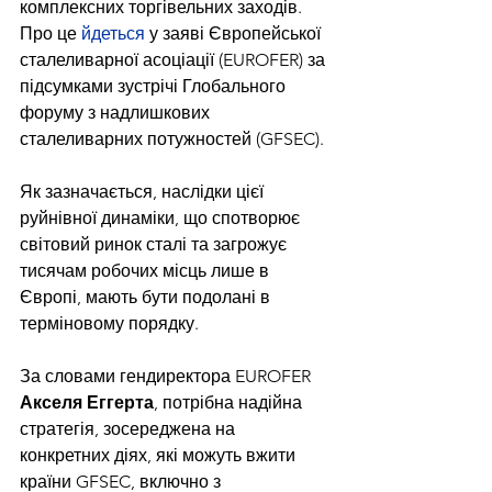
комплексних торгівельних заходів. 
Про це 
йдеться
 у заяві Європейської 
сталеливарної асоціації (EUROFER) за 
підсумками зустрічі Глобального 
форуму з надлишкових 
сталеливарних потужностей (GFSEC).
Як зазначається, наслідки цієї 
руйнівної динаміки, що спотворює 
світовий ринок сталі та загрожує 
тисячам робочих місць лише в 
Європі, мають бути подолані в 
терміновому порядку.
За словами гендиректора EUROFER 
Акселя Еггерта
, потрібна надійна 
стратегія, зосереджена на 
конкретних діях, які можуть вжити 
країни GFSEC, включно з 