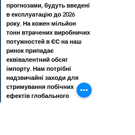
прогнозами, будуть введені 
в експлуатацію до 2026 
року. На кожен мільйон 
тонн втрачених виробничих 
потужностей в ЄС на наш 
ринок припадає 
еквівалентний обсяг 
імпорту. Нам потрібні 
надзвичайні заходи для 
стримування побічних 
ефектів глобального 
надлишку потужностей і 
структурне рішення для 
усунення його 
першопричин», – 