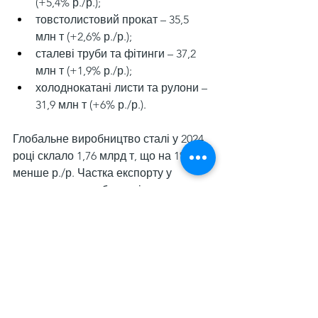
(+5,4% р./р.);
товстолистовий прокат – 35,5 
млн т (+2,6% р./р.);
сталеві труби та фітинги – 37,2 
млн т (+1,9% р./р.);
холоднокатані листи та рулони – 
31,9 млн т (+6% р./р.).
Глобальне виробництво сталі у 2024 
році склало 1,76 млрд т, що на 1% 
менше р./р. Частка експорту у 
загальному виробництві сягнула 
25,5% порівняно з 24% у 2023 році.
Нагадаємо, що 
світовий експорт 
залізної руди
 у 2024 році зріс на 2% р./
р. – до приблизно 1,6 млрд 
т. Найбільшим експортером 
сировини залишається Австралія 