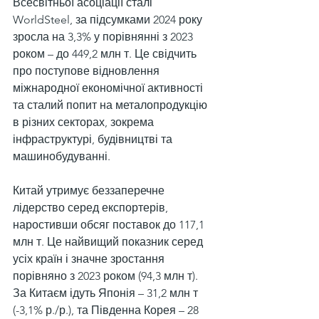
Всесвітньої асоціації сталі 
WorldSteel, за підсумками 2024 року 
зросла на 3,3% у порівнянні з 2023 
роком – до 449,2 млн т. Це свідчить 
про поступове відновлення 
міжнародної економічної активності 
та сталий попит на металопродукцію 
в різних секторах, зокрема 
інфраструктурі, будівництві та 
машинобудуванні.
Китай утримує беззаперечне 
лідерство серед експортерів, 
наростивши обсяг поставок до 117,1 
млн т. Це найвищий показник серед 
усіх країн і значне зростання 
порівняно з 2023 роком (94,3 млн т). 
За Китаєм ідуть Японія – 31,2 млн т 
(-3,1% р./р.), та Південна Корея – 28 