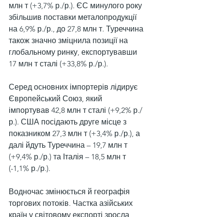
млн т (+3,7% р./р.). ЄС минулого року 
збільшив поставки металопродукції 
на 6,9% р./р., до 27,8 млн т. Туреччина 
також значно зміцнила позиції на 
глобальному ринку, експортувавши 
17 млн т сталі (+33,8% р./р.).
Серед основних імпортерів лідирує 
Європейський Союз, який 
імпортував 42,8 млн т сталі (+9,2% р./
р.). США посідають друге місце з 
показником 27,3 млн т (+3,4% р./р.), а 
далі йдуть Туреччина – 19,7 млн т 
(+9,4% р./р.) та Італія – 18,5 млн т 
(-1,1% р./р.).
Водночас змінюється й географія 
торгових потоків. Частка азійських 
країн у світовому експорті зросла, 