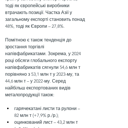
тоді як європейські виробники 
втрачають позиції. Частка Азії у 
загальному експорті становить понад 
48%, тоді як Європи – 27,8%.
Помітною є також тенденція до 
зростання торгівлі 
напівфабрикатами. Зокрема, у 2024 
році обсяги глобального експорту 
напівфабрикатів сягнули 54,6 млн т 
порівняно з 53,1 млн т у 2023-му, та 
44,6 млн т – у 2022-му. Серед 
найбільш експортованих видів 
металопродукції також:
гарячекатані листи та рулони – 
82 млн т (+7,9% р./р.);
оцинкований лист – 43,2 млн т 