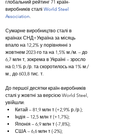
глобальний рейтинг 71 країн-
виробників сталі 
World Steel 
Association
.
Сумарне виробництво сталі в 
країнах СНД+Україна за місяць 
впало на 12,2% у порівнянні з 
жовтнем 2023-го та на 1,5% м./м. – до 
6,7 млн т, зокрема в Україні – зросло 
на 0,1% р./р. та скоротилось на 1% м./
м., до 603,8 тис. т.
До першої десятки країн-виробників 
сталі у жовтні за версією World Steel, 
увійшли:
Китай – 81,9 млн т (+2,9% р./р.);
Індія – 12,5 млн т (+1,7%);
Японія – 6,9 млн т (-7,8%);
США – 6,6 млн т (-2%);