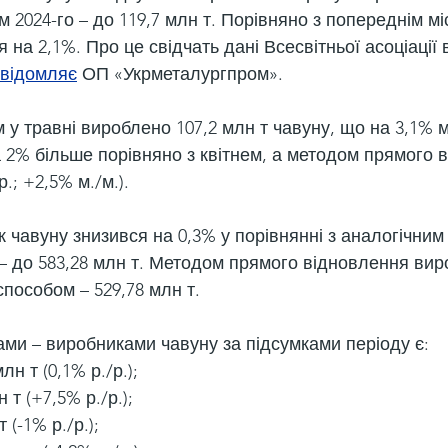
м 2024-го – до 119,7 млн т. Порівняно з попереднім м
 на 2,1%. Про це свідчать дані Всесвітньої асоціації 
відомляє
 ОП «Укрметалургпром».
у травні вироблено 107,2 млн т чавуну, що на 3,1% 
а 2% більше порівняно з квітнем, а методом прямого 
р.; +2,5% м./м.).
ск чавуну знизився на 0,3% у порівнянні з аналогічним
– до 583,28 млн т. Методом прямого відновлення вир
пособом – 529,78 млн т.
ми – виробниками чавуну за підсумками періоду є:
лн т (0,1% р./р.);
н т (+7,5% р./р.);
 (-1% р./р.);