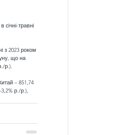
в січні-травні 
і з 2023 роком 
уну, що на 
/р.).
итай – 851,74 
3,2% р./р.), 