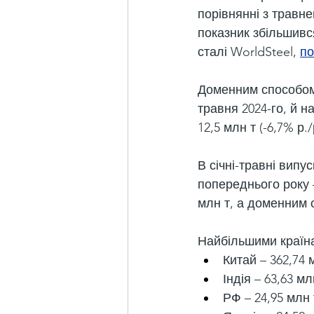
порівнянні з травне
показник збільшився
сталі WorldSteel, 
по
Доменним способом 
травня 2024-го, й н
12,5 млн т (-6,7% р./
В січні-травні випу
попереднього року 
млн т, а доменним с
Найбільшими країна
Китай – 362,74 м
Індія – 63,63 мл
РФ – 24,95 млн т