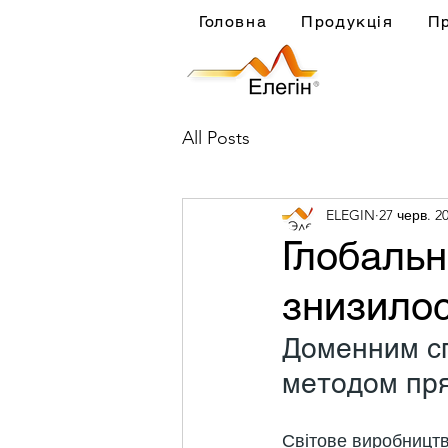
Головна
Продукція
П
All Posts
ELEGIN
27 черв. 20
Глобальн
знизилос
Доменним сп
методом пря
Світове виробництв