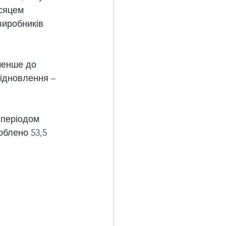
ісяцем 
виробників 
менше до 
відновлення – 
 періодом 
облено 53,5 