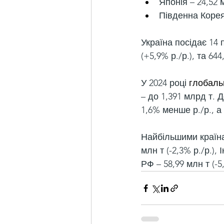
Японія – 24,52 м
Південна Корея 
Україна посідає 14 
(+5,9% р./р.), та 644,
У 2024 році 
глобаль
– до 1,391 млрд т. 
1,6% менше р./р., а
Найбільшими країна
млн т (-2,3% р./р.), 
РФ – 58,99 млн т (-5