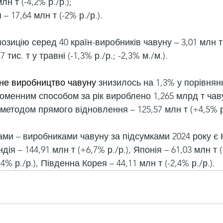
лн т (-4,2% р./р.);
– 17,64 млн т (-2% р./р.).
позицію серед 40 країн-виробників чавуну – 3,01 млн т 
7 тис. т у травні (-1,3% р./р.; -2,3% м./м.).
не виробництво чавуну
 знизилось на 1,3% у порівнянн
Доменним способом за рік вироблено 1,265 млрд т чав
 методом прямого відновлення – 125,57 млн т (+4,5% р.
ми – виробниками чавуну за підсумками 2024 року є К
Індія – 144,91 млн т (+6,7% р./р.), Японія – 61,03 млн т (-
,4% р./р.), Південна Корея – 44,11 млн т (-2,4% р./р.).