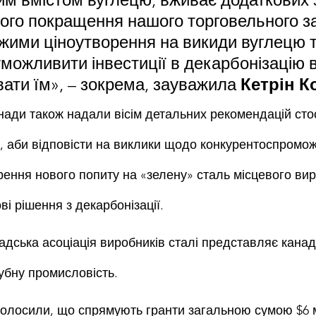
го покращення нашого торговельного за
жими ціноутворення на викиди вуглецю 
можливити інвестиції в декарбонізацію в
вати їм», – зокрема, зауважила 
Кетрін К
нади також надали вісім детальних рекомендацій сто
, аби відповісти на виклики щодо конкурентоспроможн
ення нового попиту на «зелену» сталь місцевого вир
ві рішення з декарбонізації.
дська асоціація виробників сталі представляє канад
убну промисловість.
олосили, що спрямують гранти загальною сумою $6 