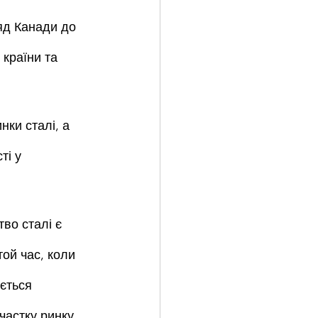
яд Канади до 
країни та 
ки сталі, а 
ті у 
во сталі є 
ой час, коли 
ється 
частку ринку 