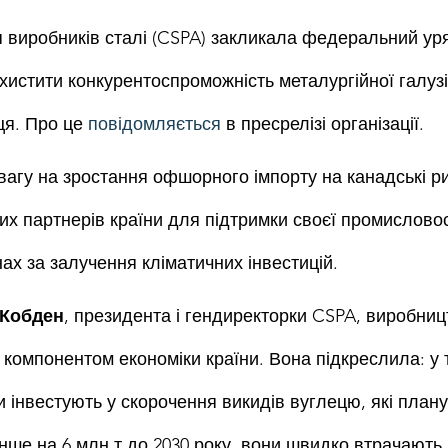
я виробників сталі (CSPA) закликала федеральний ур
хистити конкурентоспроможність металургійної галузі 
ця. Про це 
повідомляється
 в пресрелізі організації.
вагу на зростання офшорного імпорту на канадські рин
их партнерів країни для підтримки своєї промисловос
ах за залучення кліматичних інвестицій.
 Кобден
, президента і гендиректорки CSPA, виробницт
компонентом економіки країни. Вона підкреслила: у т
 інвестують у скорочення викидів вуглецю, які плану
е на 6 млн т до 2030 року, вони швидко втрачають 