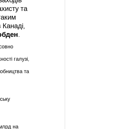
хисту та 
таким 
 Канаді, 
обден
.
совно 
ості галузі, 
обництва та 
ську 
млрд на 