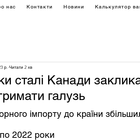
ро нас
Контакти
Новини
Калькулятор ва
3 р.
Читати 2 хв
ки сталі Канади заклик
тримати галузь
рного імпорту до країни збільши
 по 2022 роки