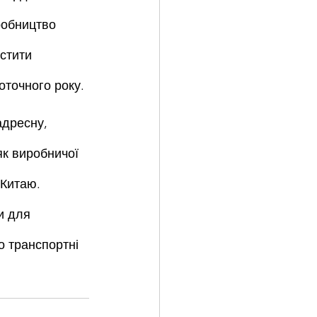
робництво 
стити 
оточного року.
дресну, 
як виробничої 
 Китаю. 
и для 
о транспортні 