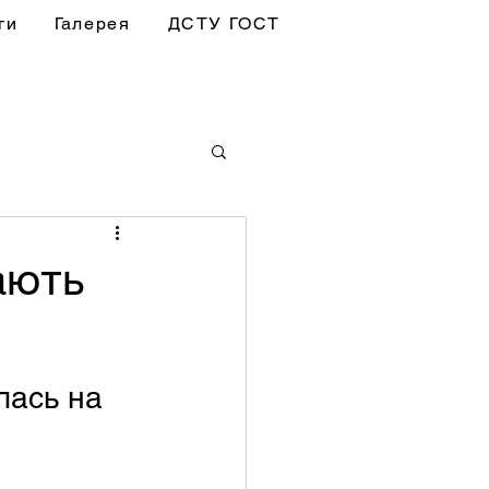
ги
Галерея
ДСТУ ГОСТ
ають
лась на 