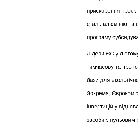
прискорення проєкті
сталі, алюмінію та 
програму субсидува
Лідери ЄС у лютому
тимчасову та пропо
бази для екологічно
Зокрема, Єврокомі
інвестицій у відно
засоби з нульовим 