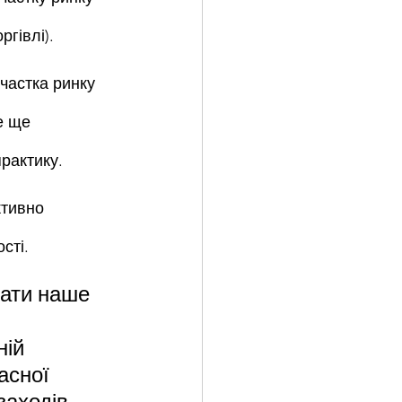
ргівлі).
 частка ринку 
е ще 
рактику.
ктивно 
сті.
ати наше 
ій 
асної 
заходів 