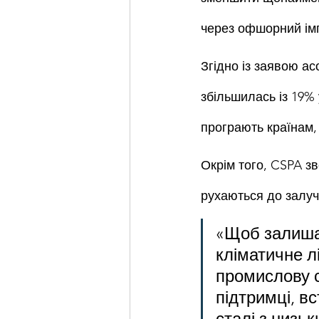
через офшорний імпо
Згідно із заявою ас
збільшилась із 19% 
програють країнам,
Окрім того, CSPA з
рухаються до залуч
«Щоб залиша
кліматичне л
промислову с
підтримці, в
сталі з низь