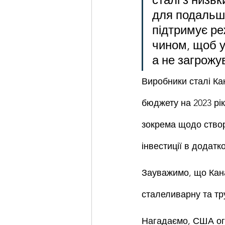
для подальшо
підтримує ре
чином, щоб у
а не загрожу
Виробники сталі Ка
бюджету на 2023 рік
зокрема щодо створ
інвестиції в додатко
Зауважимо, що Кана
сталеливарну та тр
Нагадаємо, США ог