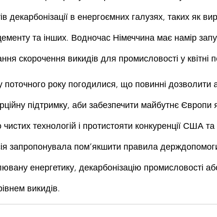
в декарбонізації в енергоємних галузях, таких як ви
цементу та інших. Водночас Німеччина має намір запу
ння скорочення викидів для промисловості у квітні п
 поточного року погодилися, що повинні дозволити а
рційну підтримку, аби забезпечити майбутнє Європи 
 чистих технологій і протистояти конкуренції США та
сія запропонувала пом’якшити правила держдопомог
влювану енергетику, декарбонізацію промисловості аб
рівнем викидів.