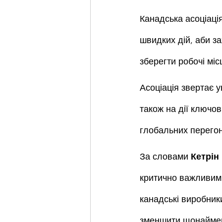
Канадська асоціаці
швидких дій, аби за
зберегти робочі міс
Асоціація звертає у
також на дії ключов
глобальних перегон
За словами 
Кетрін
критично важливим 
канадські виробники
зменшити щонайменш