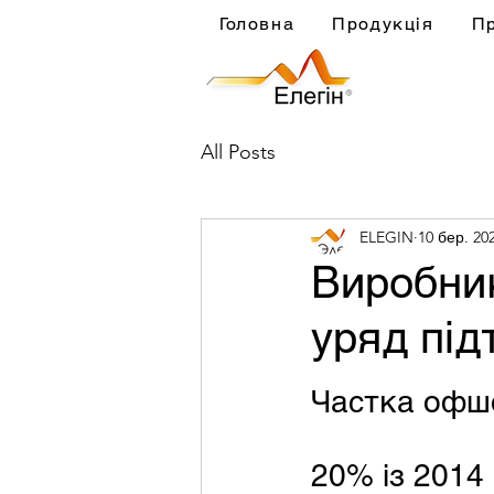
Головна
Продукція
П
All Posts
ELEGIN
10 бер. 202
Виробни
уряд під
Частка офшо
20% із 2014