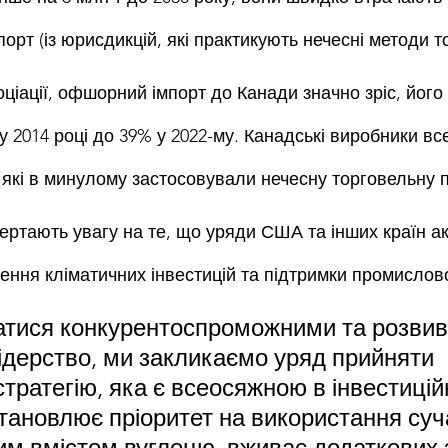
рт (із юрисдикцій, які практикують нечесні методи то
оціації, офшорний імпорт до Канади значно зріс, його
у 2014 році до 39% у 2022-му. Канадські виробники вс
 які в минулому застосовували нечесну торговельну п
вертають увагу на те, що уряди США та інших країн а
ення кліматичних інвестицій та підтримки промислово
тися конкурентоспроможними та розвив
ідерство, ми закликаємо уряд прийняти 
тратегію, яка є всеосяжною в інвестиційн
становлює пріоритет на використання суч
ким вмістом вуглецю, вживає додаткових 