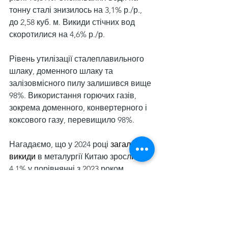
тонну сталі знизилось на 3,1% р./р., 
до 2,58 куб. м. Викиди стічних вод 
скоротилися на 4,6% р./р.
Рівень утилізації сталеплавильного 
шлаку, доменного шлаку та 
залізовмісного пилу залишився вище 
98%. Використання горючих газів, 
зокрема доменного, конвертерного і 
коксового газу, перевищило 98%.
Нагадаємо, що у 2024 році 
загальні 
викиди
 в металургії Китаю зросли на 
4,1% у порівнянні з 2023 роком. 
Збільшення ліквідності доменних 
потужностей порівняно з 
електродуговими підвищило викиди 
в галузі, попри зниження річного 