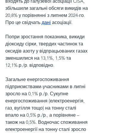
входять до галузевої асоціації CISA, 
збільшили загальні обсяги викидів на 
20,8% у порівнянні з липнем 2024-го. 
Про це свідчать 
дані
 асоціації.
Попри зростання показника, викиди 
діоксиду сірки, твердих частинок та 
оксидів азоту у відпрацьованих газах 
зменшилися на 13,1%, 1,5% та 
12,1%.р./р. відповідно.
Загальне енергоспоживання 
підприємствами-учасниками в липні 
зросло на 0,1% р./р. Сукупне 
енергоспоживання (електроенергія, 
газ, вугілля тощо) на тонну сталі 
впало на 0,5% р./р., а порівняне – 
також на 0,5%. Водночас споживання 
електроенергії на тонну сталі зросло 