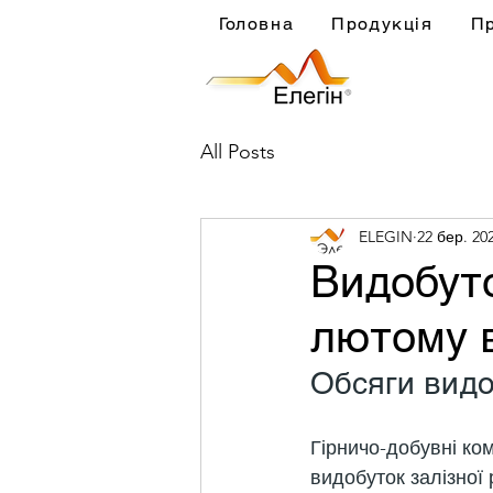
Головна
Продукція
П
All Posts
ELEGIN
22 бер. 202
Видобуток
лютому в
Обсяги видо
Гірничо-добувні ко
видобуток залізної 