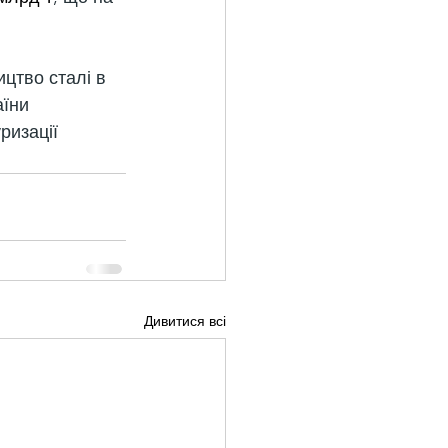
ицтво сталі в 
їни 
ризації 
Дивитися всі