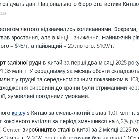
е свідчать дані Національного бюро статистики Китаю 
bis
.
ротягом лютого відзначились коливаннями. Зокрема, 
вав зростання, але в кінці – зниження. Найнижчий рів
ого – $96/т, а найвищий – 20 лютого, $109/т.
рт залізної руди
 в Китай за перші два місяці 2025 рок
191,36 млн т. У середньому за місяць обсяги складають 
9 млн т у грудні та середньомісячним показником в 103,
адходження сировини до країни були стриманими чере
лії, зумовлені погодними умовами.
ного 
коксу
 з Китаю за січень-лютий склав 1,01 млн т
т коксівного вугілля за період зменшився на 6,3% р./р.
Center, 
виробництво сталі
 в Китаї за 2 місяці 2025-
66,3 млн т. У 2024 році цей показник був на рівні 
1,005