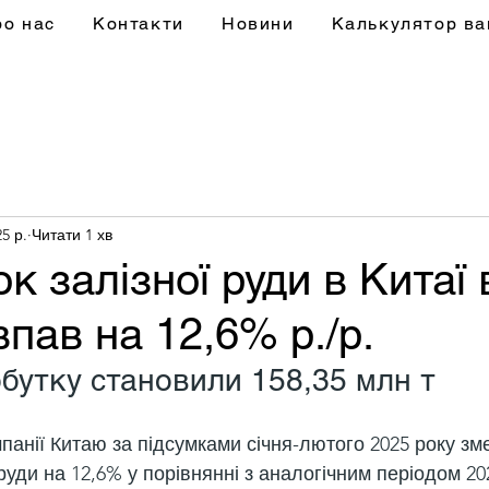
ро нас
Контакти
Новини
Калькулятор ва
5 р.
Читати 1 хв
 залізної руди в Китаї в
пав на 12,6% р./р.
бутку становили 158,35 млн т
мпанії Китаю за підсумками січня-лютого 2025 року з
руди на 12,6% у порівнянні з аналогічним періодом 202