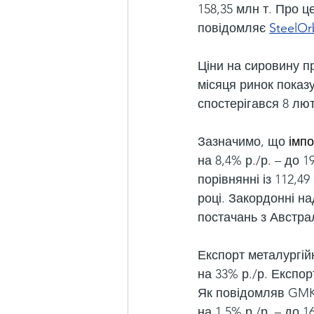
158,35 млн т. Про ц
повідомляє 
SteelOr
Ціни на сировину п
місяця ринок показу
спостерігався 8 лют
Зазначимо, що 
імпо
на 8,4% р./р. – до 
порівнянні із 112,4
році. Закордонні н
постачань з Австра
Експорт металургій
на 33% р./р. Експор
Як повідомляв GMK 
на 1,5% р./р. – до 1