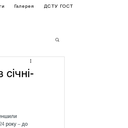
ги
Галерея
ДСТУ ГОСТ
 січні-
меншили 
4 року – до 