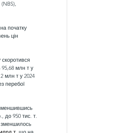
(NBS), 
на початку 
ень цін 
у скоротився 
95,68 млн т у 
2 млн т у 2024 
з перебої 
, зменшившись 
, до 950 тис. т.
го зменшилось 
 млрд т
, що на 