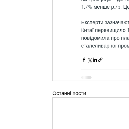
1,7% менше р./р. Це
Експерти зазначають
Китаї перевищило 1
повідомила про пл
сталеливарної пром
Останні пости