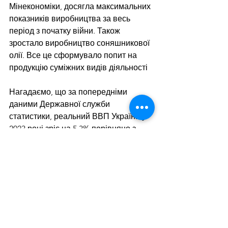
Мінекономіки, досягла максимальних 
показників виробництва за весь 
період з початку війни. Також 
зростало виробництво соняшникової 
олії. Все це сформувало попит на 
продукцію суміжних видів діяльності
Нагадаємо, що за попередніми 
даними Державної служби 
статистики, реальний ВВП України у 
2023 році 
зріс
 на 5,3% порівняно з 
попереднім роком, коли падіння 
показника становило 28,8% р./р.
Як йдеться в 
щорічному дослідженні
GMK Center, внесок ГМК до ВВП 
України торік склав 5,7%. Галузь 
підтримуватиме вітчизняну економіку 
у 2024 році завдяки ефективній 