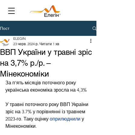
Пост
ELEGIN
23 черв. 2024 р.
Читати 1 хв
ВВП України у травні зріс
на 3,7% р./р. –
Мінекономіки
За п'ять місяців поточного року 
українська економіка зросла на 4,3%
У травні поточного року ВВП України 
зріс на 3.7% у порівнянні із травнем 
2023-го. Таку оцінку 
оприлюднили
 у 
Мінекономіки.