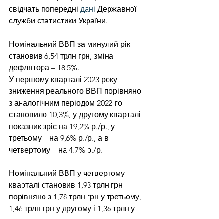
свідчать попередні 
дані
 Державної 
служби статистики України.
Номінальний ВВП за минулий рік 
становив 6,54 трлн грн, зміна 
дефлятора – 18,5%.
У першому кварталі 2023 року 
зниження реального ВВП порівняно 
з аналогічним періодом 2022-го 
становило 10,3%, у другому кварталі 
показник зріс на 19,2% р./р., у 
третьому – на 9,6% р./р., а в 
четвертому – на 4,7% р./р.
Номінальний ВВП у четвертому 
кварталі становив 1,93 трлн грн 
порівняно з 1,78 трлн грн у третьому, 
1,46 трлн грн у другому і 1,36 трлн у 