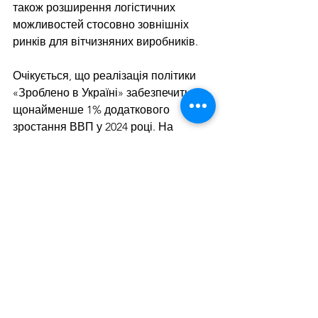
також розширення логістичних 
можливостей стосовно зовнішніх 
ринків для вітчизняних виробників.
Очікується, що реалізація політики 
«Зроблено в Україні» забезпечить 
щонайменше 1% додаткового 
зростання ВВП у 2024 році. На 
програми підтримки у держбюджеті у 
поточному році закладається 45 млрд 
грн.
Дивитися всі
Останні пости