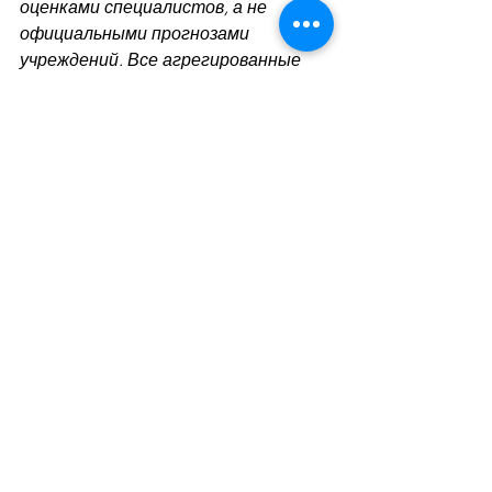
оценками специалистов, а не 
официальными прогнозами 
учреждений. Все агрегированные 
макропоказатели, приведенные в 
консенсус-прогнозе, рассчитаны как 
медиана. Медианное значение 
консенсус-прогноза не является 
прогнозом Минэкономики или 
правительства.
По материалам 
https://www.5.ua/
Дивитися всі
Останні пости