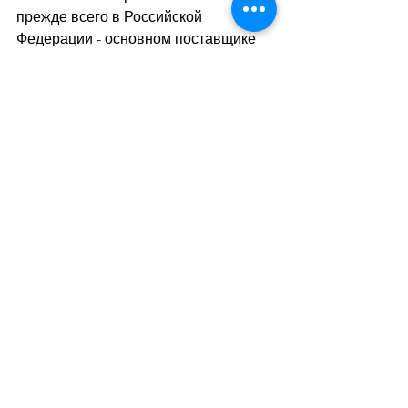
прежде всего в Российской 
Федерации - основном поставщике 
металлопродукции в Республику 
Беларусь. Среди основных причин 
сложившейся ситуации: насыщение 
рынка, увеличение складских 
запасов, снижение спроса, 
реализация более гибкой ценовой 
политики крупнейшими заводами-
изготовителями и торговыми домами
Дивитися всі
Останні пости