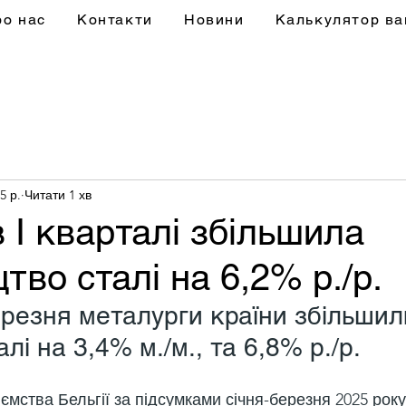
ро нас
Контакти
Новини
Калькулятор ва
5 р.
Читати 1 хв
в І кварталі збільшила
тво сталі на 6,2% р./р.
резня металурги країни збільшил
лі на 3,4% м./м., та 6,8% р./р.
ємства Бельгії за підсумками січня-березня 2025 рок