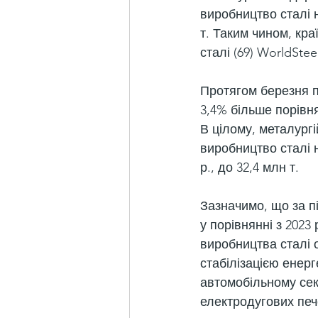
виробництво сталі н
т. Таким чином, кра
сталі (69) WorldStee
Протягом березня по
3,4% більше порівня
В цілому, металург
виробництво сталі на
р., до 32,4 млн т.
Зазначимо, що за п
у порівнянні з 2023
виробництва сталі 
стабілізацією енер
автомобільному сек
електродугових печ