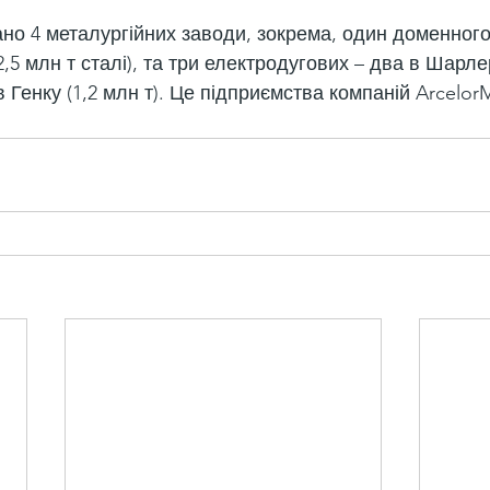
но 4 металургійних заводи, зокрема, один доменного 
 2,5 млн т сталі), та три електродугових – два в Шарле
 в Генку (1,2 млн т). Це підприємства компаній ArcelorM