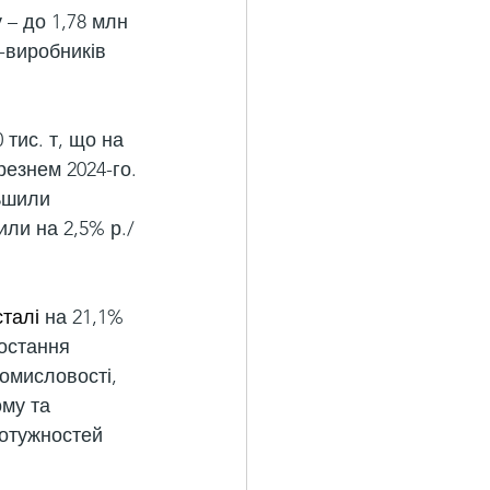
 – до 1,78 млн 
н-виробників 
тис. т, що на 
резнем 2024-го.
ьшили 
тили на 2,5% р./
талі
 на 21,1% 
ростання 
омисловості, 
му та 
отужностей 