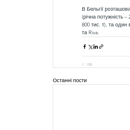
В Бельгії розташова
(річна потужність –
800 тис. т), та один
та Riva.
Останні пости