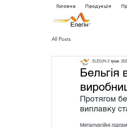
Головна
Продукція
П
All Posts
ELEGIN
2 трав. 202
Бельгія 
виробниц
Протягом бе
виплавку ста
Металургійні підпри