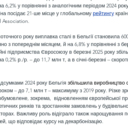
а 6,2% у порівнянні з аналогічним періодом 2024 року
їна посідає 21-ше місце у глобальному 
рейтингу
 краї
l Association.
точного року виплавка сталі в Бельгії становила 600 
но з попереднім місяцем, й на 6,8% у порівнянні з бе
ійні підприємства Євросоюзу в березні 2025 року збіл
 0,2% р./р. – до 11,7 млн т, а в січні-березні – скоро
ідсумками 2024 року Бельгія 
збільшила виробництво с
 роком – до 7,1 млн т – максимуму з 2019 року. Різке з
обумовлене, зокрема,  відновленням європейської пр
гетичних ринків та зростанням замовлень у будівельно
торах. Важливу роль відіграло також нарощування п
ей, що відповідає курсу на декарбонізацію.