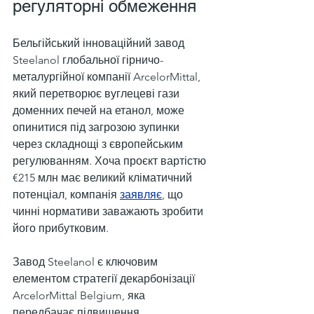
регуляторні обмеження
Бельгійський інноваційний завод 
Steelanol глобальної гірничо-
металургійної компанії ArcelorMittal, 
який перетворює вуглецеві гази 
доменних печей на етанол, може 
опинитися під загрозою зупинки 
через складнощі з європейським 
регулюванням. Хоча проєкт вартістю 
€215 млн має великий кліматичний 
потенціал, компанія 
заявляє
, що 
чинні нормативи заважають зробити 
його прибутковим.
Завод Steelanol є ключовим 
елементом стратегії декарбонізації 
ArcelorMittal Belgium, яка 
передбачає підвищення 