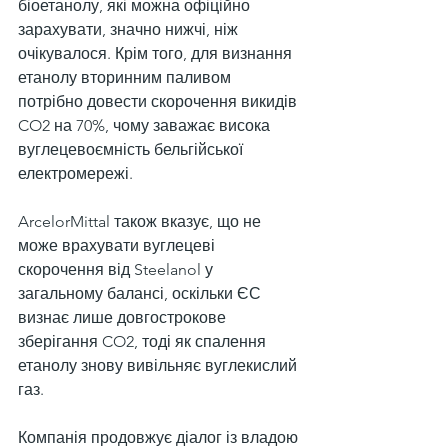
біоетанолу, які можна офіційно 
зарахувати, значно нижчі, ніж 
очікувалося. Крім того, для визнання 
етанолу вторинним паливом 
потрібно довести скорочення викидів 
CO2 на 70%, чому заважає висока 
вуглецевоємність бельгійської 
електромережі.
ArcelorMittal також вказує, що не 
може врахувати вуглецеві 
скорочення від Steelanol у 
загальному балансі, оскільки ЄС 
визнає лише довгострокове 
зберігання CO2, тоді як спалення 
етанолу знову вивільняє вуглекислий 
газ.
Компанія продовжує діалог із владою 