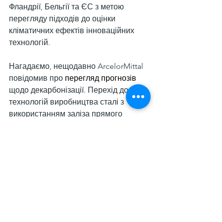
Фландрії, Бельгії та ЄС з метою 
перегляду підходів до оцінки 
кліматичних ефектів інноваційних 
технологій.
Нагадаємо, нещодавно ArcelorMittal 
повідомив про 
перегляд прогнозів
щодо декарбонізації. Перехід до 
технологій виробництва сталі з 
використанням заліза прямого 
відновлення (DRI) на основі 
екологічно чистого водню, 
уловлювання, утилізації та 
зберігання вуглецю (CCUS) навряд чи 
буде економічно доцільним раніше 
2030 року. Для пришвидшення 
процесу необхідна політика, 
спрямована на подолання високих 
капітальних і операційних витрат, 