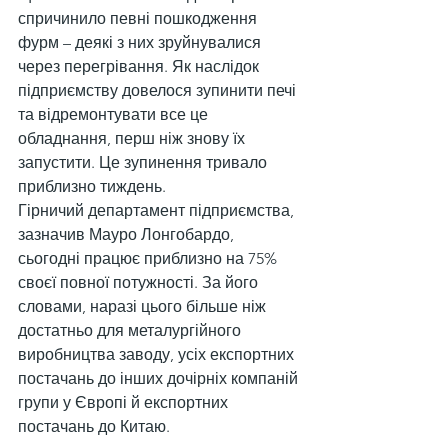
спричинило певні пошкодження 
фурм – деякі з них зруйнувалися 
через перегрівання. Як наслідок 
підприємству довелося зупинити печі 
та відремонтувати все це 
обладнання, перш ніж знову їх 
запустити. Це зупинення тривало 
приблизно тиждень.
Гірничий департамент підприємства, 
зазначив Мауро Лонгобардо, 
сьогодні працює приблизно на 75% 
своєї повної потужності. За його 
словами, наразі цього більше ніж 
достатньо для металургійного 
виробництва заводу, усіх експортних 
постачань до інших дочірніх компаній 
групи у Європі й експортних 
постачань до Китаю.