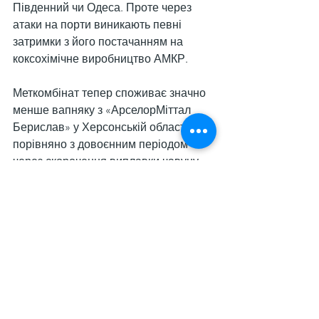
Південний чи Одеса. Проте через 
атаки на порти виникають певні 
затримки з його постачанням на 
коксохімічне виробництво АМКР.
Меткомбінат тепер споживає значно 
менше вапняку з «АрселорМіттал 
Берислав» у Херсонській області 
порівняно з довоєнним періодом 
через скорочення виплавки чавуну 
та сталі щодо обсягів до 
повномасштабного вторгнення.
Нагадаємо, що «АрселорМіттал 
Кривий Ріг» попри надзвичайно 
високі ризики та обмеження, 
спричинені війною, торік зміг 
збільшити виробництво
 за всіма 
видами продукції порівняно з 2024 