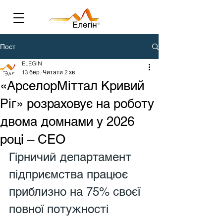
Пост
ELEGIN
13 бер.
Читати 2 хв
«АрселорМіттал Кривий
Ріг» розраховує на роботу
двома домнами у 2026
році – CEO
Гірничий департамент 
підприємства працює 
приблизно на 75% своєї 
повної потужності