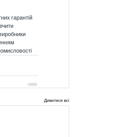
них гарантій 
ечити 
 виробники 
енням 
ромисловості
Дивитися всі