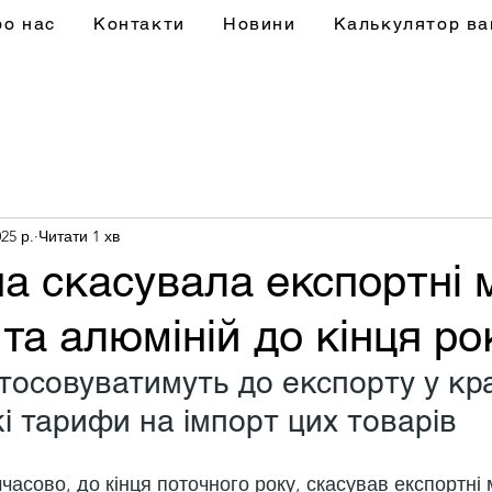
ро нас
Контакти
Новини
Калькулятор ва
25 р.
Читати 1 хв
а скасувала експортні 
 та алюміній до кінця ро
тосовуватимуть до експорту у краї
і тарифи на імпорт цих товарів
асово, до кінця поточного року, скасував експортні 