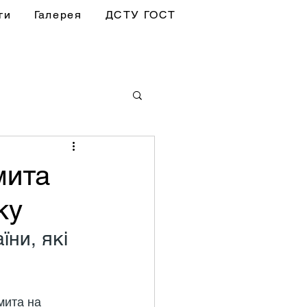
ги
Галерея
ДСТУ ГОСТ
мита
ку
ни, які 
мита на 