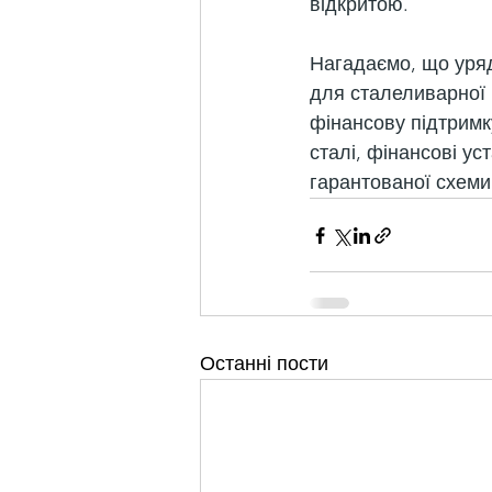
відкритою.
Нагадаємо, що уряд
для сталеливарної 
фінансову підтримку
сталі, фінансові у
гарантованої схеми
Останні пости