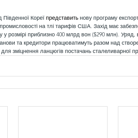
 Південної Кореї 
представить
 нову програму експорт
промисловості на тлі тарифів США. Захід має забезп
 у розмірі приблизно 400 млрд вон ($290 млн). Уряд,
станови та кредитори працюватимуть разом над створ
 для зміцнення ланцюгів постачань сталеливарної п