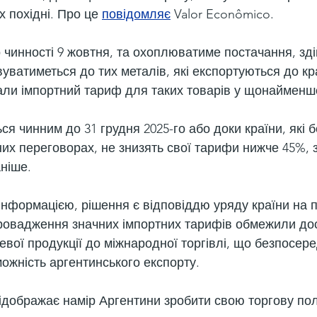
х похідні. Про це 
повідомляє
 Valor Econômico.
чинності 9 жовтня, та охоплюватиме постачання, здійс
уватиметься до тих металів, які експортуються до краї
али імпортний тариф для таких товарів у щонайменш
я чинним до 31 грудня 2025-го або доки країни, які б
них переговорах, не знизять свої тарифи нижче 45%, 
аніше.
інформацією, рішення є відповіддю уряду країни на п
апровадження значних імпортних тарифів обмежили до
евої продукції до міжнародної торгівлі, що безпосер
ожність аргентинського експорту.
ідображає намір Аргентини зробити свою торгову пол