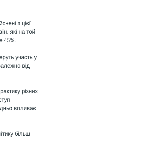
нені з цієї 
н, які на той 
е 45%.
еруть участь у 
залежно від 
рактику різних 
ступ 
едньо впливає 
ітику більш 