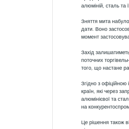
алюміній, сталь та ї
Зняття мита набуло 
дати. Воно застосов
момент застосовув
Захід залишатиметьс
поточних торгівель
того, що настане р
Згідно з офіційною 
країн, які через з
алюмінієвої та стал
на конкурентоспром
Це рішення також в