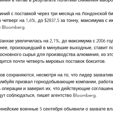
иния в Китае в результате политики снижения выбро
ний с поставкой через три месяца на Лондонской б
четверг на 1,6%, до $2837,5 за тонну, максимума с ию
 Bloomberg. 
нхае увеличилась на 2,1%, до максимума с 2006 год
инее, произошедший в минувшие выходные, ставит по
 основного сырья для производства алюминия, из это
ится почти четверть мировых поставок бокситов. 
ов сохраняются, несмотря на то, что лидер захватив
мбуйя призвал горнодобывающие компании, работ
 операции и заверил их, что действующие соглашени
ут соблюдаться, пишет агентство Bloomberg. 
инейские военные 5 сентября объявили о захвате вла