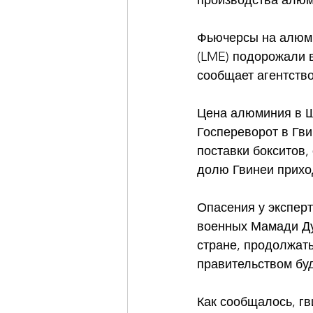
производства алюм
Фьючерсы на алюми
(LME) подорожали в 
сообщает агентство
Цена алюминия в Ша
Госпереворот в Гв
поставки бокситов,
долю Гвинеи приход
Опасения у эксперт
военных Мамади Ду
стране, продолжать
правительством буд
Как сообщалось, гв