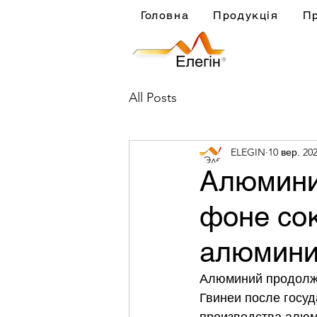
Головна
Продукція
П
All Posts
ELEGIN
10 вер. 202
Алюмини
фоне со
алюмини
Алюминий продолжа
Гвинеи после госуд