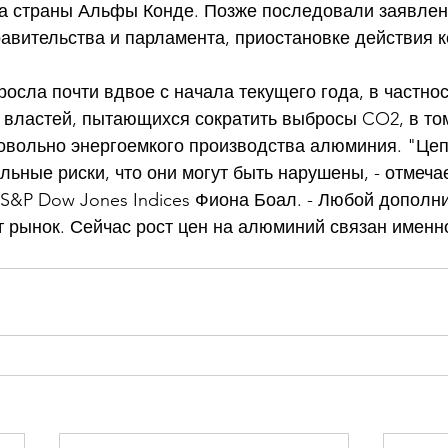
та страны Альфы Конде. Позже последовали заявлен
равительства и парламента, приостановке действия к
сла почти вдвое с начала текущего года, в частност
 властей, пытающихся сократить выбросы CO2, в том
овольно энергоемкого производства алюминия. "Цеп
альные риски, что они могут быть нарушены, - отмеча
S&P Dow Jones Indices Фиона Боал. - Любой дополн
т рынок. Сейчас рост цен на алюминий связан именно