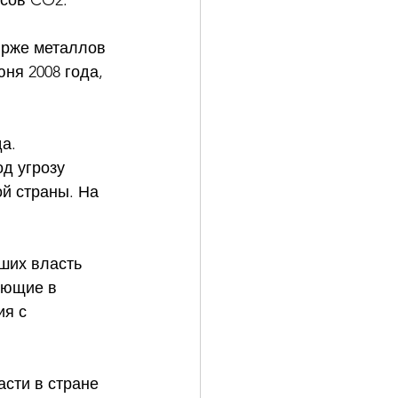
сов CO2. 
ирже металлов 
ня 2008 года, 
а. 
д угрозу 
й страны. На 
ших власть 
ающие в 
я с 
сти в стране 