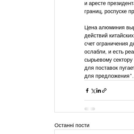
и аресте президен
границ, роспуске п
Цена алюминия выро
действий китайских
счет ограничения д
ослабли, и есть ре
сырьевому сектору 
для поставок пугае
для предложения".
Останні пости