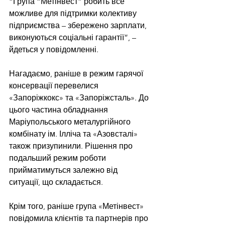
“Група “Метінвест” робить все 
можливе для підтримки колективу 
підприємства – збережено зарплати, 
виконуються соціальні гарантії”, – 
йдеться у повідомленні.
Нагадаємо, раніше в режим гарячої 
консервації перевелися 
«Запоріжкокс» та «Запоріжсталь». До 
цього частина обладнання 
Маріупольського металургійного 
комбінату ім. Ілліча та «Азовсталі» 
також призупинили. Рішення про 
подальший режим роботи 
прийматимуться залежно від 
ситуації, що складається.
Крім того, раніше група «Метінвест» 
повідомила клієнтів та партнерів про 