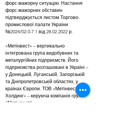
форс-мажорну ситуацію. Настання 
форс-мажорних обставин 
підтверджується листом Торгово-
промислової палати України 
№2024/02.0-7.1 від 28.02.2022 р.
«Метінвест» – вертикально 
інтегрована група видобувних та 
металургійних підприємств. Його 
підприємства розташовані в Україні – 
у Донецькій, Луганській, Запорізькій 
та Дніпропетровській областях, у 
країнах Європи. ТОВ «Метінвест 
Холдинг» – керуюча компанія групи 
“Метінвест”.
Як повідомляв GMK Center, у 2021 
році «Метінвест» збільшив 
виробництво сталі на 15% в 