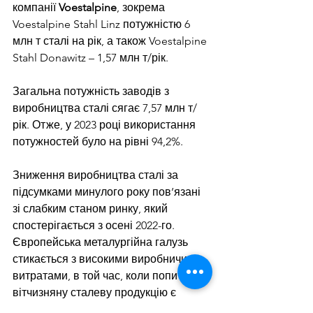
компанії 
Voestalpine
, зокрема 
Voestalpine Stahl Linz потужністю 6 
млн т сталі на рік, а також Voestalpine 
Stahl Donawitz – 1,57 млн т/рік.
Загальна потужність заводів з 
виробництва сталі сягає 7,57 млн т/
рік. Отже, у 2023 році використання 
потужностей було на рівні 94,2%.
Зниження виробництва сталі за 
підсумками минулого року пов’язані 
зі слабким станом ринку, який 
спостерігається з осені 2022-го. 
Європейська металургійна галузь 
стикається з високими виробничими 
витратами, в той час, коли попит на 
вітчизняну сталеву продукцію є 
слабким на фоні наповнення ринку 