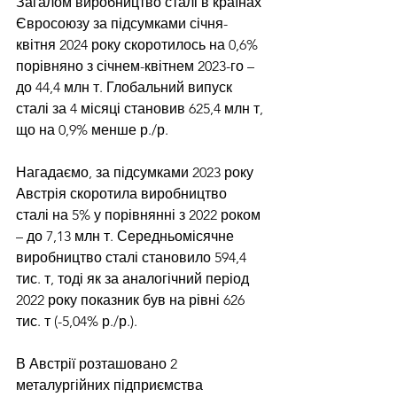
Загалом виробництво сталі в країнах 
Євросоюзу за підсумками січня-
квітня 2024 року скоротилось на 0,6% 
порівняно з січнем-квітнем 2023-го – 
до 44,4 млн т. Глобальний випуск 
сталі за 4 місяці становив 625,4 млн т, 
що на 0,9% менше р./р.
Нагадаємо, за підсумками 2023 року 
Австрія 
скоротила виробництво 
сталі
 на 5% у порівнянні з 2022 роком 
– до 7,13 млн т. Середньомісячне 
виробництво сталі становило 594,4 
тис. т, тоді як за аналогічний період 
2022 року показник був на рівні 626 
тис. т (-5,04% р./р.).
В Австрії розташовано 2 
металургійних підприємства 