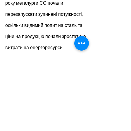
року металурги ЄС почали 
перезапускати зупинені потужності, 
оскільки видимий попит на сталь та 
ціни на продукцію почали зростати, а 
витрати на енергоресурси – 
знизилися та стабілізувалися. Окрім 
того, галузь прогнозує подальше 
зростання попиту на сталеву 
продукцію.
За підсумками 2022 року європейські 
металурги скоротили виробництво 
сталі на 10,5% у порівнянні з 2021 