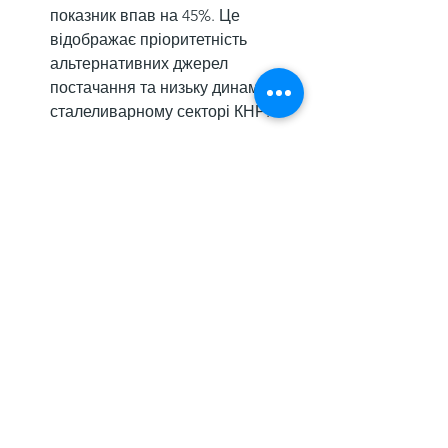
показник впав на 45%. Це 
відображає пріоритетність 
альтернативних джерел 
постачання та низьку динаміку в 
сталеливарному секторі КНР.
Нагадаємо, що у квітні експорт 
залізної руди з Австралії 
збільшився
на 5% порівняно з березнем – до 76,4 
млн т. У річному вимірі поставки 
зросли на 9,5%. Ключовими 
імпортерами австралійської 
сировини були Китай (61,8 млн т), 
Японія (5,6 млн т) та Південна Корея 
(4,7 млн т).