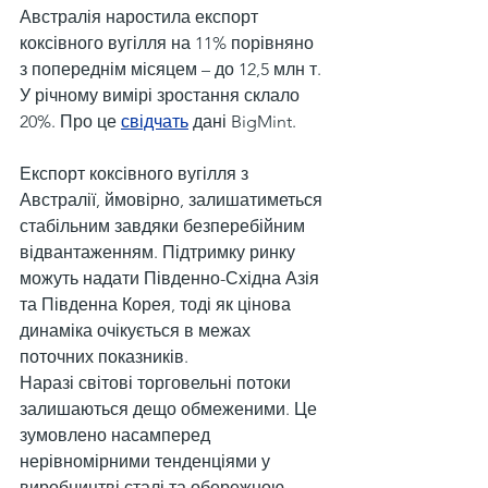
Австралія наростила експорт 
коксівного вугілля на 11% порівняно 
з попереднім місяцем – до 12,5 млн т. 
У річному вимірі зростання склало 
20%. Про це 
свідчать
 дані BigMint.
Експорт коксівного вугілля з 
Австралії, ймовірно, залишатиметься 
стабільним завдяки безперебійним 
відвантаженням. Підтримку ринку 
можуть надати Південно-Східна Азія 
та Південна Корея, тоді як цінова 
динаміка очікується в межах 
поточних показників.
Наразі світові торговельні потоки 
залишаються дещо обмеженими. Це 
зумовлено насамперед 
нерівномірними тенденціями у 
виробництві сталі та обережною 