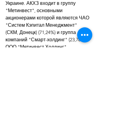
Украине. АКХЗ входит в группу 
"Метинвест", основными 
акционерами которой являются ЧАО 
"Систем Кэпитал Менеджмент" 
(СКМ, Донецк) (71,24%) и группа 
компаний "Смарт-холдинг" (23,76%). 
ООО "Метинвест Холдинг" - 
управляющая компания группы 
"Метинвест".
Дивитися всі
Останні пости